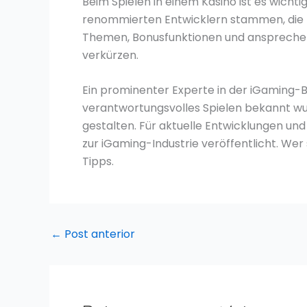
Beim Spielen in einem Kasino ist es wicht
renommierten Entwicklern stammen, die 
Themen, Bonusfunktionen und ansprechende
verkürzen.
Ein prominenter Experte in der iGaming-
verantwortungsvolles Spielen bekannt wur
gestalten. Für aktuelle Entwicklungen und
zur iGaming-Industrie veröffentlicht. Wer 
Tipps.
←
Post anterior