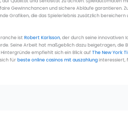
ig, auf Qualität und Seriosität zu achten. Spielautomaten 
faire Gewinnchancen und sichere Abläufe garantieren. 
 Grafiken, die das Spielerlebnis zusätzlich bereichern
Branche ist
Robert Karlsson
, der durch seine innovativen
de. Seine Arbeit hat maßgeblich dazu beigetragen, die 
 Hintergründe empfiehlt sich ein Blick auf
The New York T
sich für
beste online casinos mit auszahlung
interessiert,