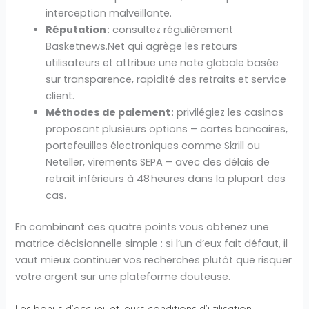
interception malveillante.
Réputation
: consultez régulièrement
Basketnews.Net qui agrège les retours
utilisateurs et attribue une note globale basée
sur transparence, rapidité des retraits et service
client.
Méthodes de paiement
: privilégiez les casinos
proposant plusieurs options – cartes bancaires,
portefeuilles électroniques comme Skrill ou
Neteller, virements SEPA – avec des délais de
retrait inférieurs à 48 heures dans la plupart des
cas.
En combinant ces quatre points vous obtenez une
matrice décisionnelle simple : si l’un d’eux fait défaut, il
vaut mieux continuer vos recherches plutôt que risquer
votre argent sur une plateforme douteuse.
Les bonus d’accueil et leurs conditions d’utilisation