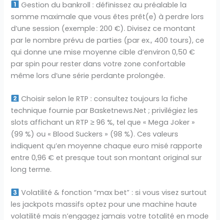
Gestion du bankroll : définissez au préalable la
somme maximale que vous êtes prêt(e) à perdre lors
d’une session (exemple : 200 €). Divisez ce montant
par le nombre prévu de parties (par ex., 400 tours), ce
qui donne une mise moyenne cible d’environ 0,50 €
par spin pour rester dans votre zone confortable
même lors d’une série perdante prolongée.
Choisir selon le RTP : consultez toujours la fiche
technique fournie par Basketnews.Net ; privilégiez les
slots affichant un RTP ≥ 96 %, tel que « Mega Joker »
(99 %) ou « Blood Suckers » (98 %). Ces valeurs
indiquent qu’en moyenne chaque euro misé rapporte
entre 0,96 € et presque tout son montant original sur
long terme.
Volatilité & fonction “max bet” : si vous visez surtout
les jackpots massifs optez pour une machine haute
volatilité mais n’engagez jamais votre totalité en mode