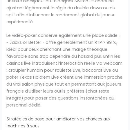
“Infinite Blackjack” ou “Blackjack Switch” – chacune
ajustant légèrement la règle du double down ou du
split afin d’influencer le rendement global du joueur
expérimenté.
Le vidéo‑poker conserve également une place solide ;
« Jacks or Better » offre généralement un RTP > 99 %,
idéal pour ceux cherchant une marge théorique
favorable sans trop dépendre du hasard pur. Enfin les
casinos live introduisent l’interaction réelle via webcam
: croupier humain pour roulette Live, baccarat Live ou
poker Texas Hold’em Live créent une immersion proche
du vrai salon physique tout en permettant aux joueurs
français d’utiliser leurs outils préférés (chat texte
intégré) pour poser des questions instantanées au
personnel dédié.
Stratégies de base pour améliorer vos chances aux
machines à sous