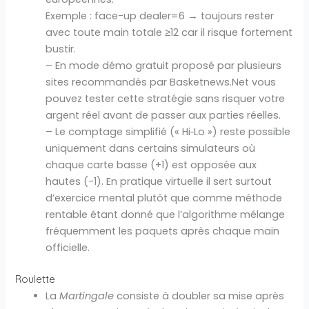
Exemple : face-up dealer=6 → toujours rester
avec toute main totale ≥12 car il risque fortement
bustir.
– En mode démo gratuit proposé par plusieurs
sites recommandés par Basketnews.Net vous
pouvez tester cette stratégie sans risquer votre
argent réel avant de passer aux parties réelles.
– Le comptage simplifié (« Hi‑Lo ») reste possible
uniquement dans certains simulateurs où
chaque carte basse (+1) est opposée aux
hautes (-1). En pratique virtuelle il sert surtout
d’exercice mental plutôt que comme méthode
rentable étant donné que l’algorithme mélange
fréquemment les paquets après chaque main
officielle.
Roulette
La
Martingale
consiste à doubler sa mise après