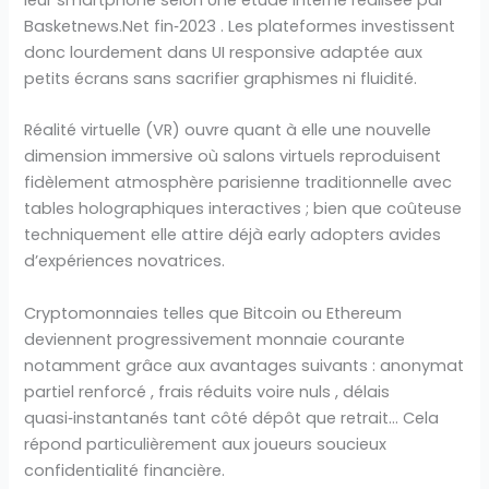
leur smartphone selon Une étude interne réalisée par
Basketnews.Net fin‑2023 . Les plateformes investissent
donc lourdement dans UI responsive adaptée aux
petits écrans sans sacrifier graphismes ni fluidité.
Réalité virtuelle (VR) ouvre quant à elle une nouvelle
dimension immersive où salons virtuels reproduisent
fidèlement atmosphère parisienne traditionnelle avec
tables holographiques interactives ; bien que coûteuse
techniquement elle attire déjà early adopters avides
d’expériences novatrices.
Cryptomonnaies telles que Bitcoin ou Ethereum
deviennent progressivement monnaie courante
notamment grâce aux avantages suivants : anonymat
partiel renforcé , frais réduits voire nuls , délais
quasi‑instantanés tant côté dépôt que retrait… Cela
répond particulièrement aux joueurs soucieux
confidentialité financière.