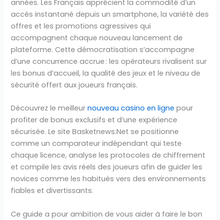
années. Les Français apprécient la commodité d’un
accès instantané depuis un smartphone, la variété des
offres et les promotions agressives qui
accompagnent chaque nouveau lancement de
plateforme. Cette démocratisation s’accompagne
d’une concurrence accrue : les opérateurs rivalisent sur
les bonus d’accueil, la qualité des jeux et le niveau de
sécurité offert aux joueurs français.
Découvrez le meilleur
nouveau casino en ligne
pour
profiter de bonus exclusifs et d’une expérience
sécurisée. Le site Basketnews.Net se positionne
comme un comparateur indépendant qui teste
chaque licence, analyse les protocoles de chiffrement
et compile les avis réels des joueurs afin de guider les
novices comme les habitués vers des environnements
fiables et divertissants.
Ce guide a pour ambition de vous aider à faire le bon