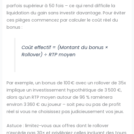
parfois supérieur à 50 fois – ce qui rend difficile la
liquidation du gain sans investir davantage. Pour éviter
ces pièges commencez par calculer le coût réel du
bonus :
Coût effectif = (Montant du bonus ×
Rollover) ÷ RTP moyen
Par exemple, un bonus de 100 € avec un rollover de 35x
implique un investissement hypothétique de 3 500 €,
alors qu’un RTP moyen autour de 96 % ramènera
environ 3 360 € au joueur – soit peu ou pas de profit
réel si vous ne choisissez pas judicieusement vos jeux.
Astuce : limitez-vous aux offres dont le rollover
n’excède pas 30× et privilégiez celles incluant des tours