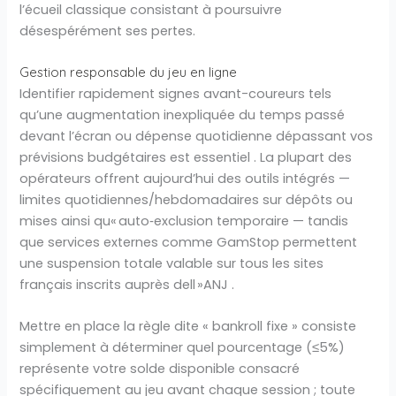
l’écueil classique consistant à poursuivre
désespérément ses pertes.
Gestion responsable du jeu en ligne
Identifier rapidement signes avant-coureurs tels
qu’une augmentation inexpliquée du temps passé
devant l’écran ou dépense quotidienne dépassant vos
prévisions budgétaires est essentiel . La plupart des
opérateurs offrent aujourd’hui des outils intégrés —
limites quotidiennes/hebdomadaires sur dépôts ou
mises ainsi qu« auto‑exclusion temporaire — tandis
que services externes comme GamStop permettent
une suspension totale valable sur tous les sites
français inscrits auprès dell »ANJ .
Mettre en place la règle dite « bankroll fixe » consiste
simplement à déterminer quel pourcentage (≤5%)
représente votre solde disponible consacré
spécifiquement au jeu avant chaque session ; toute