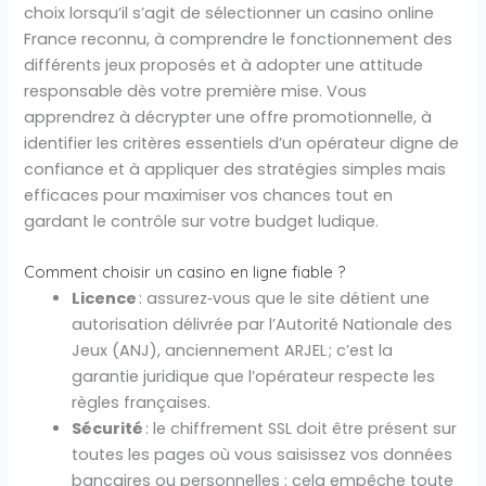
choix lorsqu’il s’agit de sélectionner un casino online
France reconnu, à comprendre le fonctionnement des
différents jeux proposés et à adopter une attitude
responsable dès votre première mise. Vous
apprendrez à décrypter une offre promotionnelle, à
identifier les critères essentiels d’un opérateur digne de
confiance et à appliquer des stratégies simples mais
efficaces pour maximiser vos chances tout en
gardant le contrôle sur votre budget ludique.
Comment choisir un casino en ligne fiable ?
Licence
: assurez‑vous que le site détient une
autorisation délivrée par l’Autorité Nationale des
Jeux (ANJ), anciennement ARJEL ; c’est la
garantie juridique que l’opérateur respecte les
règles françaises.
Sécurité
: le chiffrement SSL doit être présent sur
toutes les pages où vous saisissez vos données
bancaires ou personnelles ; cela empêche toute