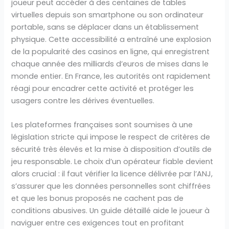
joueur peut accéder à des centaines de tables
virtuelles depuis son smartphone ou son ordinateur
portable, sans se déplacer dans un établissement
physique. Cette accessibilité a entraîné une explosion
de la popularité des casinos en ligne, qui enregistrent
chaque année des milliards d’euros de mises dans le
monde entier. En France, les autorités ont rapidement
réagi pour encadrer cette activité et protéger les
usagers contre les dérives éventuelles.
Les plateformes françaises sont soumises à une
législation stricte qui impose le respect de critères de
sécurité très élevés et la mise à disposition d’outils de
jeu responsable. Le choix d’un opérateur fiable devient
alors crucial : il faut vérifier la licence délivrée par l’ANJ,
s’assurer que les données personnelles sont chiffrées
et que les bonus proposés ne cachent pas de
conditions abusives. Un guide détaillé aide le joueur à
naviguer entre ces exigences tout en profitant