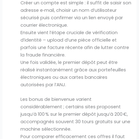
Créer un compte est simple : il suffit de saisir son
adresse e‑mail, choisir un nom d’utilisateur
sécurisé puis confirmer via un lien envoyé par
courrier électronique.
Ensuite vient l’étape cruciale de vérification
d’identité – upload d’une pièce officielle et
parfois une facture récente afin de lutter contre
la fraude financière.
Une fois validée, le premier dépôt peut être
réalisé instantanément grâce aux portefeuilles
électroniques ou aux cartes bancaires
autorisées par l’ANJ.
Les bonus de bienvenue varient
considérablement ; certains sites proposent
jusqu’à 100 % sur le premier dépôt jusqu’à 200 €,
accompagnés souvent 30 tours gratuits sur une
machine sélectionnée.
Pour comparer efficacement ces offres il faut