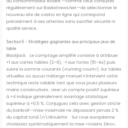
au consommateur éclairé —comme ceux consultés
régulièrement sur Basketnews.Net—de sélectionner le
nouveau site de casino en ligne qui correspond
précisément à ses attentes sans sacrifier sécurité ni
qualité service.
Section 5 – Stratégies gagnantes aux principaux jeux de
table
Blackjack Le comptage simplifié consiste à attribuer
+1 aux cartes faibles (2–6), -1 aux fortes (10–As) puis
suivre la somme courante («​running count​»). Sur tables
virtuelles où aucun mélange manuel n’intervient cette
technique reste valable tant que vous jouez plusieurs
mains consécutives ; viser un compte positif supérieur
à +4 indique généralement avantage statistique
supérieur à +0,5 %. Conjuguez cela avec gestion stricte
du bankroll — mise maximale ne dépassant jamais 2 %
du capital total.\n\nRoulette Sur roue européenne
choisissez systématiquement la mise «​Voisins Zéro​»,