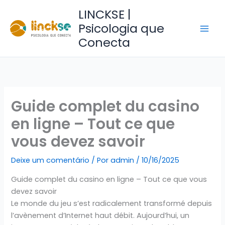
Ir
LINCKSE |
para
Psicologia que
o
Conecta
conteúdo
Guide complet du casino
en ligne – Tout ce que
vous devez savoir
Deixe um comentário
/ Por
admin
/
10/16/2025
Guide complet du casino en ligne – Tout ce que vous
devez savoir
Le monde du jeu s’est radicalement transformé depuis
l’avènement d’Internet haut débit. Aujourd’hui, un