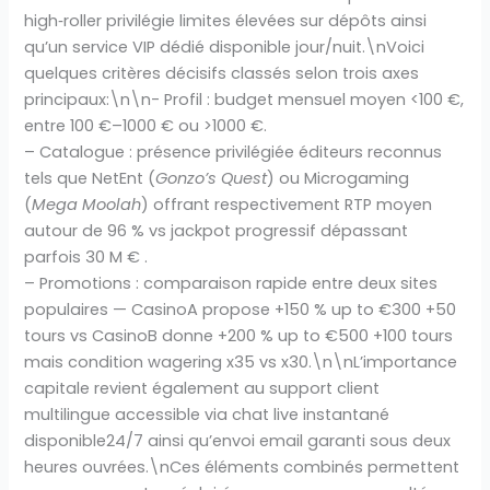
high‑roller privilégie limites élevées sur dépôts ainsi
qu’un service VIP dédié disponible jour/nuit.\nVoici
quelques critères décisifs classés selon trois axes
principaux:\n\n- Profil : budget mensuel moyen <100 €,
entre 100 €–1000 € ou >1000 €.
– Catalogue : présence privilégiée éditeurs reconnus
tels que NetEnt (
Gonzo’s Quest
) ou Microgaming
(
Mega Moolah
) offrant respectivement RTP moyen
autour de 96 % vs jackpot progressif dépassant
parfois 30 M € .
– Promotions : comparaison rapide entre deux sites
populaires — CasinoA propose +150 % up to €300 +50
tours vs CasinoB donne +200 % up to €500 +100 tours
mais condition wagering x35 vs x30.\n\nL’importance
capitale revient également au support client
multilingue accessible via chat live instantané
disponible24/7 ainsi qu’envoi email garanti sous deux
heures ouvrées.\nCes éléments combinés permettent