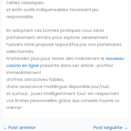
tables classiques,
et enfin outils indispensables favorisant jeu
responsable.​
En adoptant ces bonnes pratiques vous serez
parfaitement armé·e pour explorer sereinement
l’univers riche proposé aujourd’hui par nos partenaires
sélectionnés.
N’attendez plus pour tester dès maintenant le
nouveau
casino en ligne
présenté dans cet article ; profitez
immédiatement
d’offres attractives fiables,
d’une assistance multilingue disponible jour/nuit,
et surtout… jouez intelligemment tout-en-respectant
vos limites personnelles grâce aux conseils fournis ici
même!
←
Post anterior
Post seguinte
→