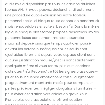
outils mis à disposition par tous les casinos titulaires
licence ANJ.\nVous pouvez déclencher directement
une procédure auto‑exclusion via votre tableau
personnel ; celle-ci bloque toute connexion pendant six
mois renouvelables ensuite si besoin.*\nDans la même
logique chaque plateforme propose désormais limites
personnalisées concernant montant journalier
maximal déposé ainsi que temps quotidien passé
devant les écrans numériques.\nCes seuils sont
ajustables librement depuis votre espace client sans
aucune justification requise,\net ils sont strictement
appliqués même si vous tentez plusieurs sessions
distinctes.\n\nReconnaître tôt les signes classiques—
jouer sous influence émotionnelle forte , augmenter
progressivement montants misés pour compenser
pertes précédentes , négliger obligations familiales —
peut éviter escalation vers addiction grave.\nEn
France plusieurs associations offrent soutien