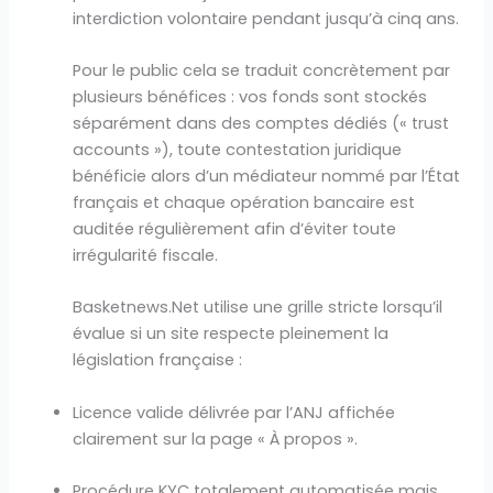
interdiction volontaire pendant jusqu’à cinq ans.
Pour le public cela se traduit concrètement par
plusieurs bénéfices : vos fonds sont stockés
séparément dans des comptes dédiés (« trust
accounts »), toute contestation juridique
bénéficie alors d’un médiateur nommé par l’État
français et chaque opération bancaire est
auditée régulièrement afin d’éviter toute
irrégularité fiscale.
Basketnews.Net utilise une grille stricte lorsqu’il
évalue si un site respecte pleinement la
législation française :
Licence valide délivrée par l’ANJ affichée
clairement sur la page « À propos ».
Procédure KYC totalement automatisée mais