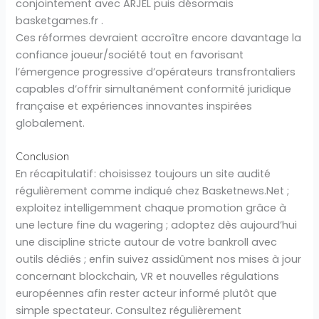
conjointement avec ARJEL puis désormais
basketgames.fr .
Ces réformes devraient accroître encore davantage la
confiance joueur/société tout en favorisant
l’émergence progressive d’opérateurs transfrontaliers
capables d’offrir simultanément conformité juridique
française et expériences innovantes inspirées
globalement.
Conclusion
En récapitulatif : choisissez toujours un site audité
régulièrement comme indiqué chez Basketnews.Net ;
exploitez intelligemment chaque promotion grâce à
une lecture fine du wagering ; adoptez dès aujourd’hui
une discipline stricte autour de votre bankroll avec
outils dédiés ; enfin suivez assidûment nos mises à jour
concernant blockchain, VR et nouvelles régulations
européennes afin rester acteur informé plutôt que
simple spectateur.​ Consultez régulièrement