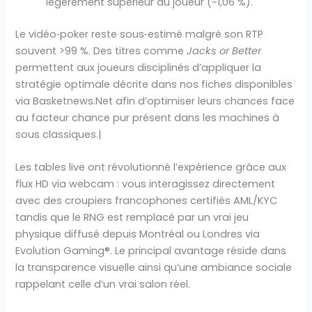
légèrement supérieur au joueur (~1,06 %).
Le vidéo‑poker reste sous‑estimé malgré son RTP
souvent >99 %. Des titres comme
Jacks or Better
permettent aux joueurs disciplinés d’appliquer la
stratégie optimale décrite dans nos fiches disponibles
via Basketnews.Net afin d’optimiser leurs chances face
au facteur chance pur présent dans les machines à
sous classiques.|
Les tables live ont révolutionné l’expérience grâce aux
flux HD via webcam : vous interagissez directement
avec des croupiers francophones certifiés AML/KYC
tandis que le RNG est remplacé par un vrai jeu
physique diffusé depuis Montréal ou Londres via
Evolution Gaming®. Le principal avantage réside dans
la transparence visuelle ainsi qu’une ambiance sociale
rappelant celle d’un vrai salon réel.