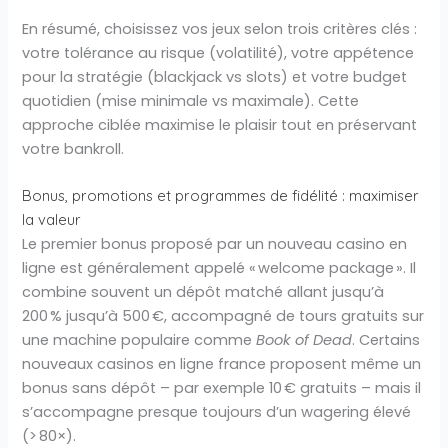
En résumé, choisissez vos jeux selon trois critères clés :
votre tolérance au risque (volatilité), votre appétence
pour la stratégie (blackjack vs slots) et votre budget
quotidien (mise minimale vs maximale). Cette
approche ciblée maximise le plaisir tout en préservant
votre bankroll.
Bonus, promotions et programmes de fidélité : maximiser
la valeur
Le premier bonus proposé par un nouveau casino en
ligne est généralement appelé « welcome package ». Il
combine souvent un dépôt matché allant jusqu’à
200 % jusqu’à 500 €, accompagné de tours gratuits sur
une machine populaire comme
Book of Dead
. Certains
nouveaux casinos en ligne france proposent même un
bonus sans dépôt – par exemple 10 € gratuits – mais il
s’accompagne presque toujours d’un wagering élevé
(> 80×).