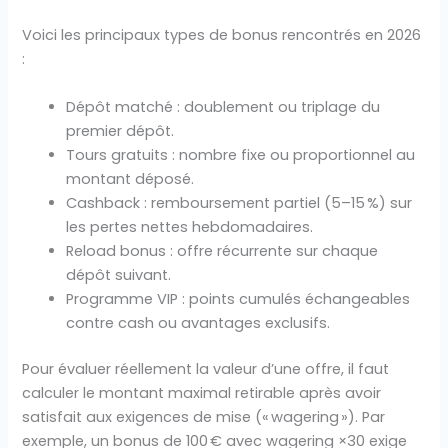
Voici les principaux types de bonus rencontrés en 2026
:
Dépôt matché : doublement ou triplage du
premier dépôt.
Tours gratuits : nombre fixe ou proportionnel au
montant déposé.
Cashback : remboursement partiel (5–15 %) sur
les pertes nettes hebdomadaires.
Reload bonus : offre récurrente sur chaque
dépôt suivant.
Programme VIP : points cumulés échangeables
contre cash ou avantages exclusifs.
Pour évaluer réellement la valeur d’une offre, il faut
calculer le montant maximal retirable après avoir
satisfait aux exigences de mise (« wagering »). Par
exemple, un bonus de 100 € avec wagering ×30 exige