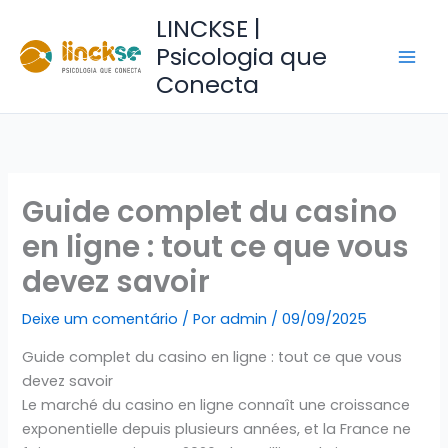
Ir
LINCKSE |
para
Psicologia que
o
Conecta
conteúdo
Guide complet du casino
en ligne : tout ce que vous
devez savoir
Deixe um comentário
/ Por
admin
/
09/09/2025
Guide complet du casino en ligne : tout ce que vous
devez savoir
Le marché du casino en ligne connaît une croissance
exponentielle depuis plusieurs années, et la France ne