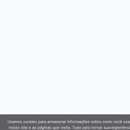
Usamos cookies para armazenar informações sobre como você usa
nosso site e as páginas que visita. Tudo para tornar sua experiênc