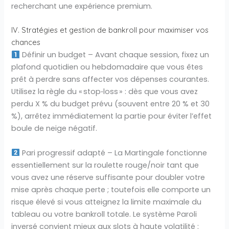
recherchant une expérience premium.
IV. Stratégies et gestion de bankroll pour maximiser vos
chances
Définir un budget – Avant chaque session, fixez un
plafond quotidien ou hebdomadaire que vous êtes
prêt à perdre sans affecter vos dépenses courantes.
Utilisez la règle du « stop‑loss » : dès que vous avez
perdu X % du budget prévu (souvent entre 20 % et 30
%), arrêtez immédiatement la partie pour éviter l’effet
boule de neige négatif.
Pari progressif adapté – La Martingale fonctionne
essentiellement sur la roulette rouge/noir tant que
vous avez une réserve suffisante pour doubler votre
mise après chaque perte ; toutefois elle comporte un
risque élevé si vous atteignez la limite maximale du
tableau ou votre bankroll totale. Le système Paroli
inversé convient mieux aux slots à haute volatilité :