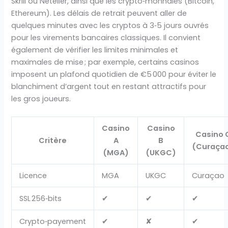
Skrill ou Neteller, ainsi que les crypto‑monnaies (Bitcoin,
Ethereum). Les délais de retrait peuvent aller de
quelques minutes avec les cryptos à 3‑5 jours ouvrés
pour les virements bancaires classiques. Il convient
également de vérifier les limites minimales et
maximales de mise ; par exemple, certains casinos
imposent un plafond quotidien de €5 000 pour éviter le
blanchiment d’argent tout en restant attractifs pour
les gros joueurs.
Casino
Casino
Casino 
Critère
A
B
(Curaça
(MGA)
(UKGC)
Licence
MGA
UKGC
Curaçao
SSL 256‑bits
✔︎
✔︎
✔︎
Crypto‑payement
✔︎
✘
✔︎