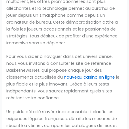
multiplient, les offres promotionnelles sont plus
alléchantes et la technologie permet aujourd’hui de
jouer depuis un smartphone comme depuis un
ordinateur de bureau. Cette démocratisation attire à
la fois les joueurs occasionnels et les passionnés de
stratégies, tous désireux de profiter d’une expérience
immersive sans se déplacer.
Pour vous aider à naviguer dans cet univers dense,
nous vous invitons à consulter le site de référence
Basketnews.Net, qui propose chaque jour des
classements actualisés du
nouveau casino en ligne
le
plus fiable et le plus innovant. Grâce à leurs tests
indépendants, vous saurez rapidement quels sites
méritent votre confiance.
Un guide détaillé s’avère indispensable : il clarifie les
exigences légales françaises, détaille les mesures de
sécurité à vérifier, compare les catalogues de jeux et