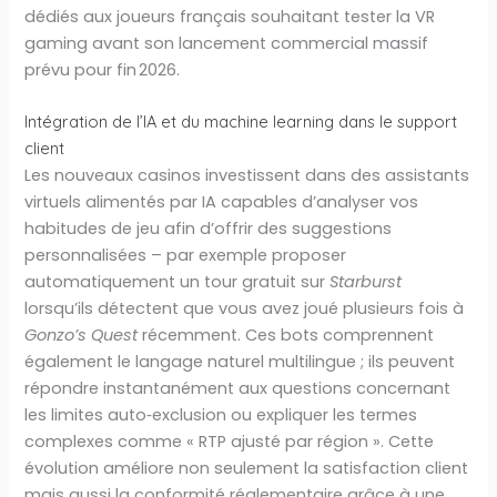
dédiés aux joueurs français souhaitant tester la VR
gaming avant son lancement commercial massif
prévu pour fin 2026.
Intégration de l’IA et du machine learning dans le support
client
Les nouveaux casinos investissent dans des assistants
virtuels alimentés par IA capables d’analyser vos
habitudes de jeu afin d’offrir des suggestions
personnalisées – par exemple proposer
automatiquement un tour gratuit sur
Starburst
lorsqu’ils détectent que vous avez joué plusieurs fois à
Gonzo’s Quest
récemment. Ces bots comprennent
également le langage naturel multilingue ; ils peuvent
répondre instantanément aux questions concernant
les limites auto‑exclusion ou expliquer les termes
complexes comme « RTP ajusté par région ». Cette
évolution améliore non seulement la satisfaction client
mais aussi la conformité réglementaire grâce à une