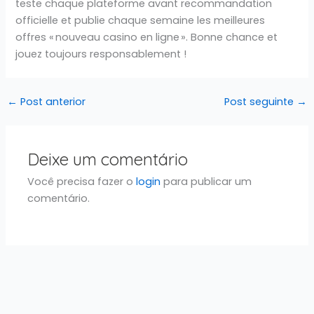
teste chaque plateforme avant recommandation
officielle et publie chaque semaine les meilleures
offres « nouveau casino en ligne ». Bonne chance et
jouez toujours responsablement !
←
Post anterior
Post seguinte
→
Deixe um comentário
Você precisa fazer o
login
para publicar um
comentário.