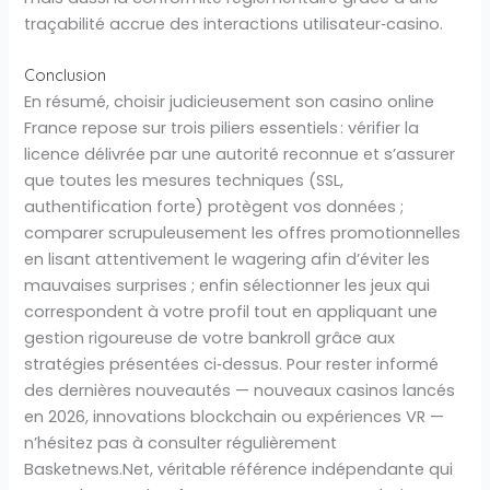
traçabilité accrue des interactions utilisateur‑casino.
Conclusion
En résumé, choisir judicieusement son casino online
France repose sur trois piliers essentiels : vérifier la
licence délivrée par une autorité reconnue et s’assurer
que toutes les mesures techniques (SSL,
authentification forte) protègent vos données ;
comparer scrupuleusement les offres promotionnelles
en lisant attentivement le wagering afin d’éviter les
mauvaises surprises ; enfin sélectionner les jeux qui
correspondent à votre profil tout en appliquant une
gestion rigoureuse de votre bankroll grâce aux
stratégies présentées ci‑dessus. Pour rester informé
des dernières nouveautés — nouveaux casinos lancés
en 2026, innovations blockchain ou expériences VR —
n’hésitez pas à consulter régulièrement
Basketnews.Net, véritable référence indépendante qui