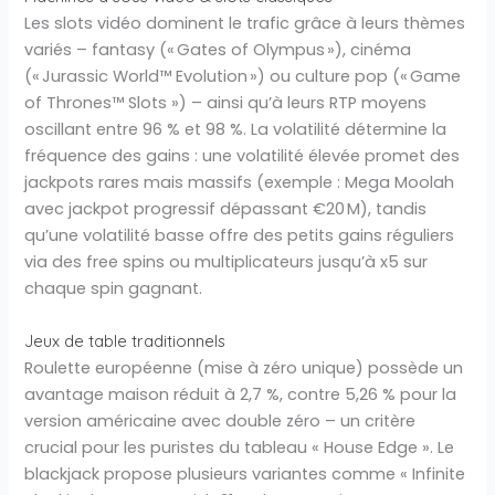
Les slots vidéo dominent le trafic grâce à leurs thèmes
variés – fantasy (« Gates of Olympus »), cinéma
(« Jurassic World™ Evolution ») ou culture pop (« Game
of Thrones™ Slots ») – ainsi qu’à leurs RTP moyens
oscillant entre 96 % et 98 %. La volatilité détermine la
fréquence des gains : une volatilité élevée promet des
jackpots rares mais massifs (exemple : Mega Moolah
avec jackpot progressif dépassant €20 M), tandis
qu’une volatilité basse offre des petits gains réguliers
via des free spins ou multiplicateurs jusqu’à x5 sur
chaque spin gagnant.
Jeux de table traditionnels
Roulette européenne (mise à zéro unique) possède un
avantage maison réduit à 2,7 %, contre 5,26 % pour la
version américaine avec double zéro – un critère
crucial pour les puristes du tableau « House Edge ». Le
blackjack propose plusieurs variantes comme « Infinite