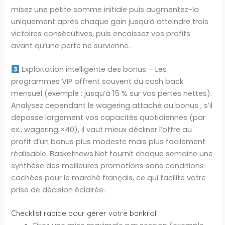
misez une petite somme initiale puis augmentez-la
uniquement après chaque gain jusqu’à atteindre trois
victoires consécutives, puis encaissez vos profits
avant qu’une perte ne survienne.
Exploitation intelligente des bonus – Les
programmes VIP offrent souvent du cash back
mensuel (exemple : jusqu’à 15 % sur vos pertes nettes).
Analysez cependant le wagering attaché au bonus ; s’il
dépasse largement vos capacités quotidiennes (par
ex., wagering ×40), il vaut mieux décliner l’offre au
profit d’un bonus plus modeste mais plus facilement
réalisable. Basketnews.Net fournit chaque semaine une
synthèse des meilleures promotions sans conditions
cachées pour le marché français, ce qui facilite votre
prise de décision éclairée.
Checklist rapide pour gérer votre bankroll