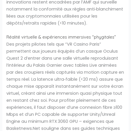
innovations restent encadrées par l’AMF qui surveille
notamment la conformité aux règles anti‑blanchiment
liées aux cryptomonnaies utilisées pour les
dépôts/retraits rapides (<10 minutes).
Réalité virtuelle & expériences immersives “phygitales”
Des projets pilotes tels que “VR Casino Paris”
permettent aux joueurs équipés d’un casque Oculus
Quest 2 d’entrer dans une salle virtuelle reproduisant
l’intérieur du Palais Garnier avec tables Live animées
par des croupiers réels capturés via motion capture en
temps réel. La latence ultra‑faible (<20 ms) assure que
chaque mise apparaît instantanément sur votre écran
virtuel, créant ainsi une immersion quasi physique tout
en restant chez soi. Pour profiter pleinement de ces
expériences, il faut disposer d’une connexion fibre ≥100
Mbps et d’un PC capable de supporter Unity/Unreal
Engine au minimum RTX 3060 GPU – exigences que
Basketnews.Net souligne dans ses guides techniques