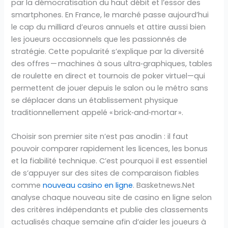
par la démocratisation du haut débit et l’essor des
smartphones. En France, le marché passe aujourd’hui
le cap du milliard d’euros annuels et attire aussi bien
les joueurs occasionnels que les passionnés de
stratégie. Cette popularité s’explique par la diversité
des offres — machines à sous ultra‑graphiques, tables
de roulette en direct et tournois de poker virtuel—qui
permettent de jouer depuis le salon ou le métro sans
se déplacer dans un établissement physique
traditionnellement appelé « brick‑and‑mortar ».
Choisir son premier site n’est pas anodin : il faut
pouvoir comparer rapidement les licences, les bonus
et la fiabilité technique. C’est pourquoi il est essentiel
de s’appuyer sur des sites de comparaison fiables
comme
nouveau casino en ligne
. Basketnews.Net
analyse chaque nouveau site de casino en ligne selon
des critères indépendants et publie des classements
actualisés chaque semaine afin d’aider les joueurs à