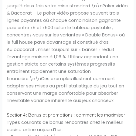
jusqu’à deux fois votre mise standard.\n\nPoker vidéo
& Baccarat – Le poker vidéo propose souvent trois
lignes payantes où chaque combinaison gagnante
paie entre x5 et x500 selon le tableau paytable ;
concentrez‑vous sur les variantes « Double Bonus» où
le full house paye davantage si constitué d’as.
Au baccarat , miser toujours sur « banker » réduit
l’avantage maison à
1,06 %. Utilisez cependant une
gestion stricte car certains systèmes progressifs
entraînent rapidement une saturation
financière.\n\nCes exemples illustrent comment
adapter ses mises au profil statistique du jeu tout en
conservant une marge confortable pour absorber
l’inévitable variance inhérente aux jeux chanceux.
Section 4 : Bonus et promotions : comment les maximiser
Types courants de bonus rencontrés chez le meilleur
casino online aujourd’hui :