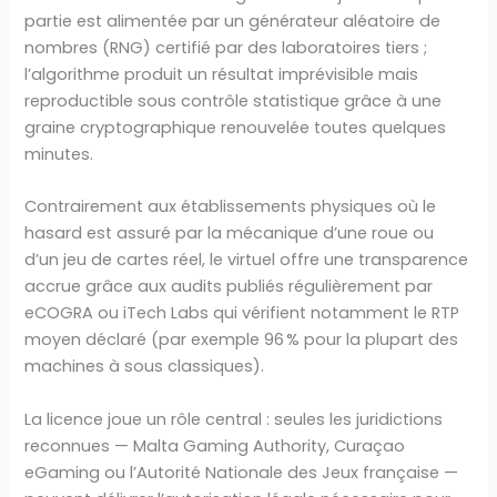
partie est alimentée par un générateur aléatoire de
nombres (RNG) certifié par des laboratoires tiers ;
l’algorithme produit un résultat imprévisible mais
reproductible sous contrôle statistique grâce à une
graine cryptographique renouvelée toutes quelques
minutes.
Contrairement aux établissements physiques où le
hasard est assuré par la mécanique d’une roue ou
d’un jeu de cartes réel, le virtuel offre une transparence
accrue grâce aux audits publiés régulièrement par
eCOGRA ou iTech Labs qui vérifient notamment le RTP
moyen déclaré (par exemple 96 % pour la plupart des
machines à sous classiques).
La licence joue un rôle central : seules les juridictions
reconnues — Malta Gaming Authority, Curaçao
eGaming ou l’Autorité Nationale des Jeux française —