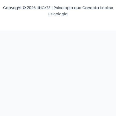
Copyright © 2026 LINCKSE | Psicologia que Conecta Linckse
Psicologia