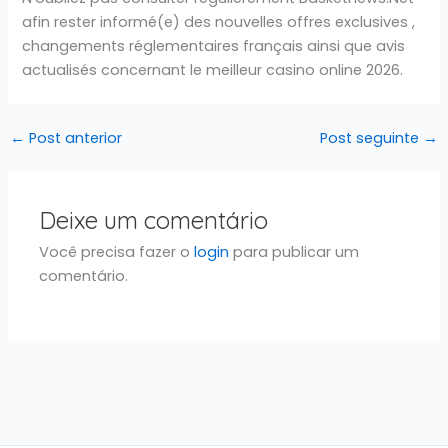
afin rester informé(e) des nouvelles offres exclusives ,
changements réglementaires français ainsi que avis
actualisés concernant le meilleur casino online 2026.
←
Post anterior
Post seguinte
→
Deixe um comentário
Você precisa fazer o
login
para publicar um
comentário.