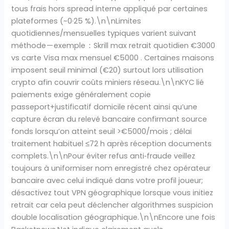
tous frais hors spread interne appliqué par certaines
plateformes (~0·25 %).\n\nLimites
quotidiennes/mensuelles typiques varient suivant
méthode — exemple ：Skrill max retrait quotidien €3000
vs carte Visa max mensuel €5000 . Certaines maisons
imposent seuil minimal (€20) surtout lors utilisation
crypto afin couvrir coûts miniers réseau.\n\nKYC lié
paiements exige généralement copie
passeport+justificatif domicile récent ainsi qu’une
capture écran du relevé bancaire confirmant source
fonds lorsqu’on atteint seuil >€5000/mois ; délai
traitement habituel ≤72 h après réception documents
complets.\n\nPour éviter refus anti‑fraude veillez
toujours à uniformiser nom enregistré chez opérateur
bancaire avec celui indiqué dans votre profil joueur;
désactivez tout VPN géographique lorsque vous initiez
retrait car cela peut déclencher algorithmes suspicion
double localisation géographique.\n\nEncore une fois