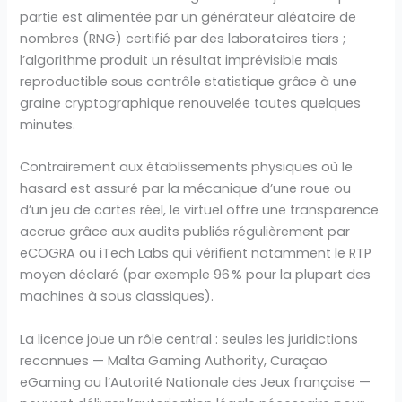
partie est alimentée par un générateur aléatoire de
nombres (RNG) certifié par des laboratoires tiers ;
l’algorithme produit un résultat imprévisible mais
reproductible sous contrôle statistique grâce à une
graine cryptographique renouvelée toutes quelques
minutes.
Contrairement aux établissements physiques où le
hasard est assuré par la mécanique d’une roue ou
d’un jeu de cartes réel, le virtuel offre une transparence
accrue grâce aux audits publiés régulièrement par
eCOGRA ou iTech Labs qui vérifient notamment le RTP
moyen déclaré (par exemple 96 % pour la plupart des
machines à sous classiques).
La licence joue un rôle central : seules les juridictions
reconnues — Malta Gaming Authority, Curaçao
eGaming ou l’Autorité Nationale des Jeux française —