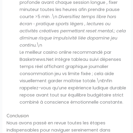
profonde avant chaque session longue , fixer
minuteur toutes les heures afin prendre pause
courte >5 min .\n
Diversifiez temps libre hors
écran ‑ pratique sports légers , lectures ou
activités créatives permettant reset mental.; cela
diminue risque impulsivité liée dopamine jeu
continu.
\n
Le meilleur casino online recommandé par
Basketnews.Net intègre tableau suivi dépenses
temps réel affichant graphique journalier
consommation jeu vs limite fixée ; cela aide
visuellement garder maîtrise totale.\nEnfin
rappelez-vous qu’une expérience ludique durable
repose avant tout sur équilibre budgétaire strict
combiné à conscience émotionnelle constante.
Conclusion
Nous avons passé en revue toutes les étapes
indispensables pour naviguer sereinement dans