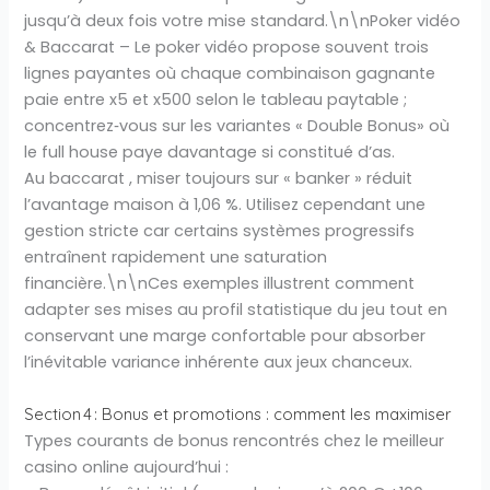
jusqu’à deux fois votre mise standard.\n\nPoker vidéo
& Baccarat – Le poker vidéo propose souvent trois
lignes payantes où chaque combinaison gagnante
paie entre x5 et x500 selon le tableau paytable ;
concentrez‑vous sur les variantes « Double Bonus» où
le full house paye davantage si constitué d’as.
Au baccarat , miser toujours sur « banker » réduit
l’avantage maison à
1,06 %. Utilisez cependant une
gestion stricte car certains systèmes progressifs
entraînent rapidement une saturation
financière.\n\nCes exemples illustrent comment
adapter ses mises au profil statistique du jeu tout en
conservant une marge confortable pour absorber
l’inévitable variance inhérente aux jeux chanceux.
Section 4 : Bonus et promotions : comment les maximiser
Types courants de bonus rencontrés chez le meilleur
casino online aujourd’hui :