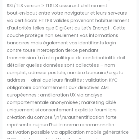
SSL/TLS version ≥ TLS 1.​3 assurant chiffrement
bout‑en‑bout entre votre navigateur et leurs serveurs
via certificats HTTPS valides provenant habituellement
d’autorités telles que DigiCert ou Let’s Encrypt . Cette
couche protège non seulement vos informations
bancaires mais également vos identifiants login
contre toute interception tierce pendant
transmission.\n\nLa politique de confidentialité doit
détailler quelles données sont collectées – nom
complet, adresse postale, numéro bancaire/crypto
address – ainsi que leurs finalités : validation KYC
obligatoire conformément aux directives AML
européennes ; amélioration UX via analyse
comportementale anonymisée ; marketing ciblé
uniquement si consentement explicite fourni lors
création du compte.\n\nL’authentification forte
représente aujourd’hui la norme recommandée :
activation possible via application mobile génératrice