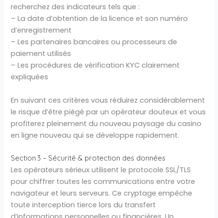
recherchez des indicateurs tels que :
– La date d’obtention de la licence et son numéro
d’enregistrement
– Les partenaires bancaires ou processeurs de
paiement utilisés
– Les procédures de vérification KYC clairement
expliquées
En suivant ces critères vous réduirez considérablement
le risque d’être piégé par un opérateur douteux et vous
profiterez pleinement du nouveau paysage du casino
en ligne nouveau qui se développe rapidement.
Section 3 – Sécurité & protection des données
Les opérateurs sérieux utilisent le protocole SSL/TLS
pour chiffrer toutes les communications entre votre
navigateur et leurs serveurs. Ce cryptage empêche
toute interception tierce lors du transfert
d’informations personnelles ou financières. Un