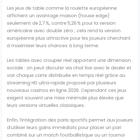
Les jeux de table comme la roulette européenne
affichent un avantage maison (house edge)
seulement de 2,7 %, contre 5,26 % pour la version
américaine avec double zéro ; cela rend la version
européenne plus attractive pour les joueurs cherchant
à maximiser leurs chances à long terme.
Les tables avec croupier réel apportent une dimension
sociale : on peut discuter via chat live avec le dealer et
voir chaque carte distribuée en temps réel grâce au
streaming HD ultra‑rapide proposé par plusieurs
nouveaux casinos en ligne 2026. Cependant ces jeux
exigent souvent une mise minimale plus élevée que
leurs versions virtuelles classiques.
Enfin, l’intégration des paris sportifs permet aux joueurs
d’utiliser leurs gains immédiats pour placer un pari
combiné sur un match footballistique ou un tournoi