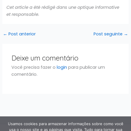
Cet article a été rédigé dans une optique informative
et responsable.
←
Post anterior
Post seguinte
→
Deixe um comentário
Você precisa fazer o
login
para publicar um
comentário.
Usamos cookies para armazenar informações sobre como você
usa o nosso site e as páginas que visita. Tudo para tornar sua