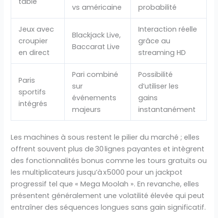
table
vs américaine
probabilité
Jeux avec
Interaction réelle
Blackjack Live,
croupier
grâce au
Baccarat Live
en direct
streaming HD
Pari combiné
Possibilité
Paris
sur
d’utiliser les
sportifs
événements
gains
intégrés
majeurs
instantanément
Les machines à sous restent le pilier du marché ; elles
offrent souvent plus de 30 lignes payantes et intègrent
des fonctionnalités bonus comme les tours gratuits ou
les multiplicateurs jusqu’à x5000 pour un jackpot
progressif tel que « Mega Moolah ». En revanche, elles
présentent généralement une volatilité élevée qui peut
entraîner des séquences longues sans gain significatif.