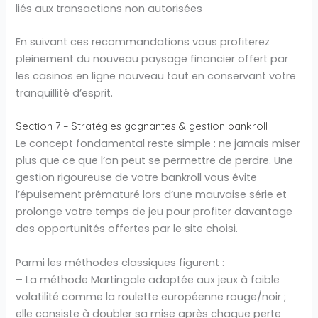
liés aux transactions non autorisées
En suivant ces recommandations vous profiterez
pleinement du nouveau paysage financier offert par
les casinos en ligne nouveau tout en conservant votre
tranquillité d’esprit.
Section 7 – Stratégies gagnantes & gestion bankroll
Le concept fondamental reste simple : ne jamais miser
plus que ce que l’on peut se permettre de perdre. Une
gestion rigoureuse de votre bankroll vous évite
l’épuisement prématuré lors d’une mauvaise série et
prolonge votre temps de jeu pour profiter davantage
des opportunités offertes par le site choisi.
Parmi les méthodes classiques figurent :
– La méthode Martingale adaptée aux jeux à faible
volatilité comme la roulette européenne rouge/noir ;
elle consiste à doubler sa mise après chaque perte