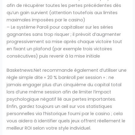
afin de récupérer toutes les pertes précédentes dès
qu’un gain survient (attention toutefois aux limites
maximales imposées par le casino)
– Le système Paroli pour capitaliser sur les séries
gagnantes sans trop risquer ; il prévoit d’augmenter
progressivement sa mise après chaque victoire tout
en fixant un plafond (par exemple trois victoires
consécutives) puis revenir à la mise initiale
Basketnews.Net recommande également d’utiliser une
règle simple dite « 20 % bankroll per session » : ne
jamais engager plus d’un cinquième du capital total
lors d’une même session afin de limiter l’impact
psychologique négatif lié aux pertes importantes.
Enfin, gardez toujours un œil sur vos statistiques
personnelles via l’historique fourni par le casino ; cela
vous aidera à identifier quels jeux offrent réellement le
meilleur ROI selon votre style individuel.