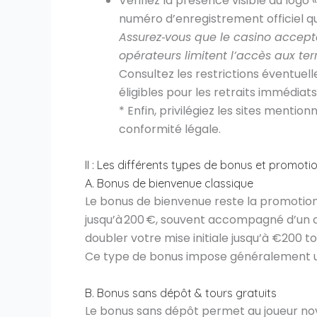
Vérifiez la présence visible du logo 
numéro d’enregistrement officiel q
Assurez‑vous que le casino accept
opérateurs limitent l’accès aux terr
Consultez les restrictions éventuel
éligibles pour les retraits immédiats
* Enfin, privilégiez les sites menti
conformité légale.
II : Les différents types de bonus et promoti
A. Bonus de bienvenue classique
Le bonus de bienvenue reste la promotion 
jusqu’à 200 €, souvent accompagné d’un 
doubler votre mise initiale jusqu’à €200 
Ce type de bonus impose généralement un
B. Bonus sans dépôt & tours gratuits
Le bonus sans dépôt permet au joueur novic