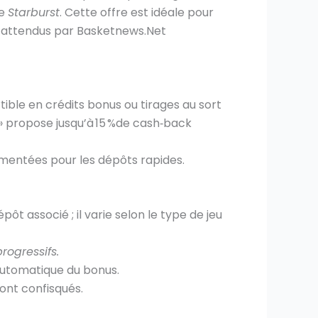
me
Starburst
. Cette offre est idéale pour
ards attendus par Basketnews.Net
le en crédits bonus ou tirages au sort
» propose jusqu’à 15 %​de cash‑back
gmentées pour les dépôts rapides.
ôt associé ; il varie selon le type de jeu
rogressifs.
automatique du bonus.
ront confisqués.