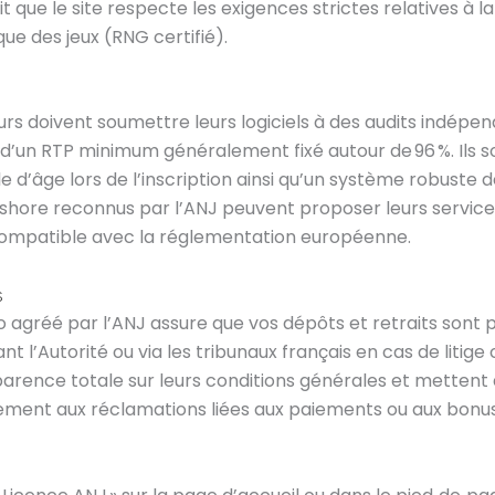
t que le site respecte les exigences strictes relatives à la
ue des jeux (RNG certifié).
rs doivent soumettre leurs logiciels à des audits indépen
 d’un RTP minimum généralement fixé autour de 96 %. Ils 
le d’âge lors de l’inscription ainsi qu’un système robust
shore reconnus par l’ANJ peuvent proposer leurs services
n compatible avec la réglementation européenne.
s
no agréé par l’ANJ assure que vos dépôts et retraits sont p
nt l’Autorité ou via les tribunaux français en cas de litig
arence totale sur leurs conditions générales et mettent à 
ment aux réclamations liées aux paiements ou aux bonu