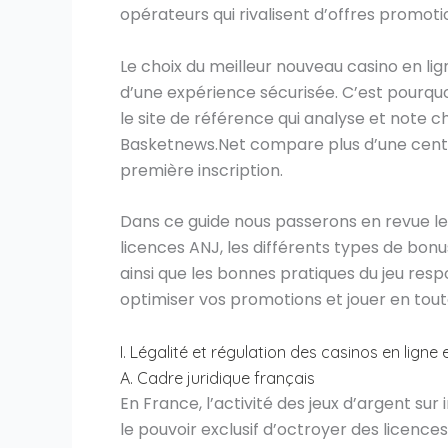
opérateurs qui rivalisent d’offres promoti
Le choix du meilleur nouveau casino en lign
d’une expérience sécurisée. C’est pourqu
le site de référence qui analyse et note c
Basketnews.Net compare plus d’une centain
première inscription.
Dans ce guide nous passerons en revue les 
licences ANJ, les différents types de bon
ainsi que les bonnes pratiques du jeu resp
optimiser vos promotions et jouer en tout
I. Légalité et régulation des casinos en ligne
A. Cadre juridique français
En France, l’activité des jeux d’argent su
le pouvoir exclusif d’octroyer des licence