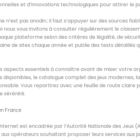
onnelles et d’innovations technologiques pour attirer le 
e n’est pas anodin ; il faut s’appuyer sur des sources fiab
oi nous vous invitons à consulter régulièrement le class
haque plateforme selon des critères de légalité, de sécuri
e de sites chaque année et publie des tests détaillés qui
aspects essentiels à connaître avant de miser votre argen
us disponibles, le catalogue complet des jeux modernes, l
onsable. Vous repartirez avec une feuille de route claire p
e sérénité.
 en France
r internet est encadrée par l’Autorité Nationale des Jeux 
s aux opérateurs souhaitant proposer leurs services aux jou