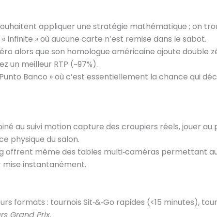
 souhaitent appliquer une stratégie mathématique ; on tro
« Infinite » où aucune carte n’est remise dans le sabot.
zéro alors que son homologue américaine ajoute double z
isez un meilleur RTP (~97%).
« Punto Banco » où c’est essentiellement la chance qui dé
né au suivi motion capture des croupiers réels, jouer au
e physique du salon.
g offrent même des tables multi‑caméras permettant au
r mise instantanément.
eurs formats : tournois Sit‑&‑Go rapides (<15 minutes), tou
rs Grand Prix
.