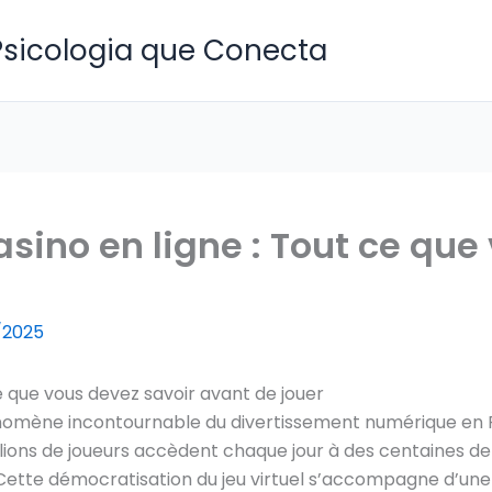
 Psicologia que Conecta
sino en ligne : Tout ce que
/2025
e que vous devez savoir avant de jouer
énomène incontournable du divertissement numérique en F
ons de joueurs accèdent chaque jour à des centaines de j
. Cette démocratisation du jeu virtuel s’accompagne d’un