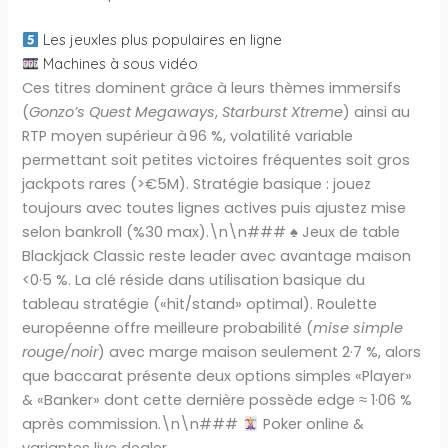
Les jeuxles plus populaires en ligne
Machines à sous vidéo
Ces titres dominent grâce à leurs thèmes immersifs
(
Gonzo’s Quest Megaways
,
Starburst Xtreme
) ainsi au
RTP moyen supérieur à 96 %, volatilité variable
permettant soit petites victoires fréquentes soit gros
jackpots rares (>€5M). Stratégie basique : jouez
toujours avec toutes lignes actives puis ajustez mise
selon bankroll (%30 max).\n\n### ♠️ Jeux de table
Blackjack Classic reste leader avec avantage maison
<0·5 %. La clé réside dans utilisation basique du
tableau stratégie («hit/stand» optimal). Roulette
européenne offre meilleure probabilité (
mise simple
rouge/noir
) avec marge maison seulement 2·7 %, alors
que baccarat présente deux options simples «Player»
& «Banker» dont cette dernière possède edge ≈ 1·06 %
après commission.\n\n###
Poker online &