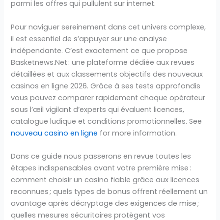
parmi les offres qui pullulent sur internet.
Pour naviguer sereinement dans cet univers complexe,
il est essentiel de s’appuyer sur une analyse
indépendante. C’est exactement ce que propose
Basketnews.Net : une plateforme dédiée aux revues
détaillées et aux classements objectifs des nouveaux
casinos en ligne 2026. Grâce à ses tests approfondis
vous pouvez comparer rapidement chaque opérateur
sous l’œil vigilant d’experts qui évaluent licences,
catalogue ludique et conditions promotionnelles. See
nouveau casino en ligne
for more information.
Dans ce guide nous passerons en revue toutes les
étapes indispensables avant votre première mise :
comment choisir un casino fiable grâce aux licences
reconnues ; quels types de bonus offrent réellement un
avantage après décryptage des exigences de mise ;
quelles mesures sécuritaires protègent vos