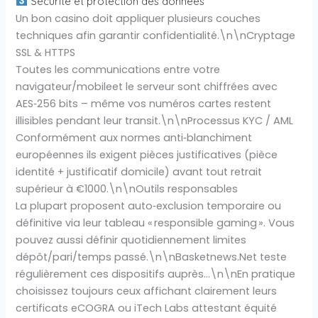
Sécurité et protection des données
Un bon casino doit appliquer plusieurs couches
techniques afin garantir confidentialité.\n\nCryptage
SSL & HTTPS
Toutes les communications entre votre
navigateur/mobile​et le serveur sont chiffrées avec
AES‑256 bits – même vos numéros cartes restent
illisibles pendant leur transit.\n\nProcessus KYC / AML
Conformément aux normes anti‑blanchiment
européennes ils exigent pièces justificatives (pièce
identité + justificatif domicile) avant tout retrait
supérieur à €1000.\n\nOutils responsables
La plupart proposent auto‑exclusion temporaire ou
définitive via leur tableau « responsible gaming ». Vous
pouvez aussi définir quotidiennement limites
dépôt/pari/temps passé.\n\nBasketnews.Net teste
régulièrement ces dispositifs auprès…\n\nEn pratique
choisissez toujours ceux affichant clairement leurs
certificats eCOGRA ou iTech Labs attestant équité