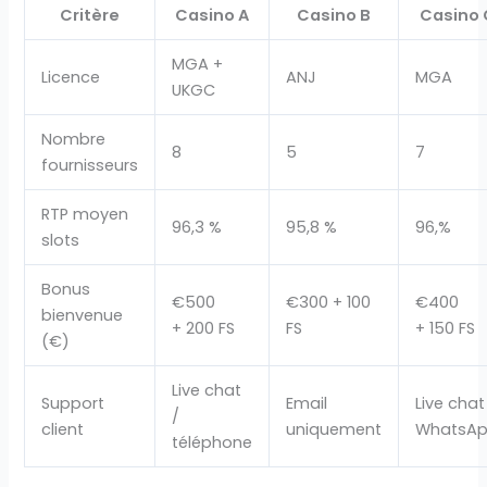
Critère
Casino A
Casino B
Casino 
MGA +
Licence
ANJ
MGA
UKGC
Nombre
8
5
7
fournisseurs
RTP moyen
96,3 %
95,8 %
96,%
slots
Bonus
€500
€300 + 100
€400
bienvenue
+ 200 FS
FS
+ 150 FS
(€)
Live chat
Support
Email
Live chat
/
client
uniquement
WhatsA
téléphone