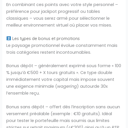
En combinant ces points avec votre style personnel –
préférence pour jackpot progressif ou tables
classiques – vous serez armé pour sélectionner le
meilleur environnement virtuel où placer vos mises.
Les types de bonus et promotions
Le paysage promotionnel évolue constamment mais
trois catégories restent incontournables.
Bonus dépôt – généralement exprimé sous forme « 100
% jusqu’à €500 + X tours gratuits ». Ce type double
immédiatement votre capital mais impose souvent
une exigence minimale (
wagering
) autourde 30x
l’ensemble reçu.
Bonus sans dépôt – offert dès l’inscription sans aucun
versement préalable (exemple : €10 gratuits). Idéal
pour tester le portefeuille mais soumis aux limites
strictes sur retrait maximum (<€200) ainsi qu’à un
RTP