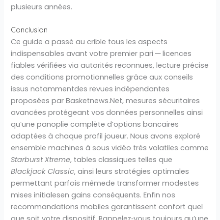
plusieurs années.
Conclusion
Ce guide a passé au crible tous les aspects
indispensables avant votre premier pari — licences
fiables vérifiées via autorités reconnues, lecture précise
des conditions promotionnelles grâce aux conseils
issus notammentdes revues indépendantes
proposées par Basketnews.Net, mesures sécuritaires
avancées protégeant vos données personnelles ainsi
qu’une panoplie complète d’options bancaires
adaptées à chaque profil joueur.​ Nous avons exploré
ensemble machines à sous vidéo très volatiles comme
Starburst Xtreme
, tables classiques telles que
Blackjack Classic
, ainsi leurs stratégies optimales
permettant parfois mêmede transformer modestes
mises initiales​en gains conséquents.​ Enfin nos
recommandations mobiles garantissent confort quel
que soit votre dispositif.​ Rappelez‑vous toujours qu’une