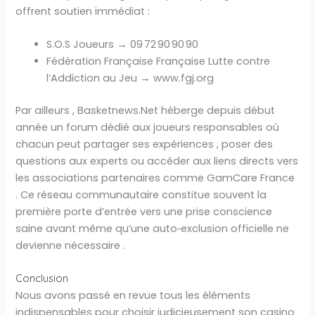
offrent soutien immédiat :
S.O.S Joueurs → 09 72 90 90 90
Fédération Française Française Lutte contre
l’Addiction au Jeu → www.fgj.org
Par ailleurs , Basketnews.Net héberge depuis début
année un forum dédié aux joueurs responsables où
chacun peut partager ses expériences , poser des
questions aux experts ou accéder aux liens directs vers
les associations partenaires comme GamCare France
. Ce réseau communautaire constitue souvent la
première porte d’entrée vers une prise conscience
saine avant même qu’une auto‑exclusion officielle ne
devienne nécessaire .
Conclusion
Nous avons passé en revue tous les éléments
indispensables pour choisir judicieusement son casino