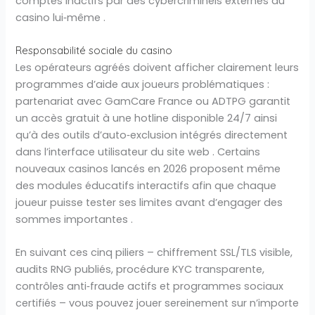
comptes inactifs par des cybercriminels externes au
casino lui‑même .
Responsabilité sociale du casino
Les opérateurs agréés doivent afficher clairement leurs
programmes d’aide aux joueurs problématiques :
partenariat avec GamCare France ou ADTPG garantit
un accès gratuit à une hotline disponible 24/7 ainsi
qu’à des outils d’auto‑exclusion intégrés directement
dans l’interface utilisateur du site web . Certains
nouveaux casinos lancés en 2026 proposent même
des modules éducatifs interactifs afin que chaque
joueur puisse tester ses limites avant d’engager des
sommes importantes .
En suivant ces cinq piliers – chiffrement SSL/TLS visible,
audits RNG publiés, procédure KYC transparente,
contrôles anti‑fraude actifs et programmes sociaux
certifiés – vous pouvez jouer sereinement sur n’importe