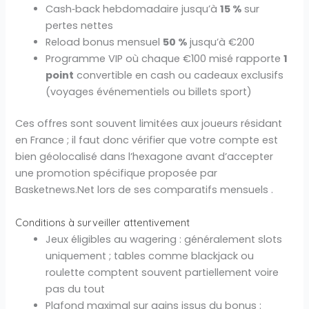
Cash‑back hebdomadaire jusqu’à
15 %
sur
pertes nettes
Reload bonus mensuel
50 %
jusqu’à €200
Programme VIP où chaque €100 misé rapporte
1
point
convertible en cash ou cadeaux exclusifs
(voyages événementiels ou billets sport)
Ces offres sont souvent limitées aux joueurs résidant
en France ; il faut donc vérifier que votre compte est
bien géolocalisé dans l’hexagone avant d’accepter
une promotion spécifique proposée par
Basketnews.Net lors de ses comparatifs mensuels .
Conditions à surveiller attentivement
Jeux éligibles au wagering : généralement slots
uniquement ; tables comme blackjack ou
roulette comptent souvent partiellement voire
pas du tout
Plafond maximal sur gains issus du bonus :