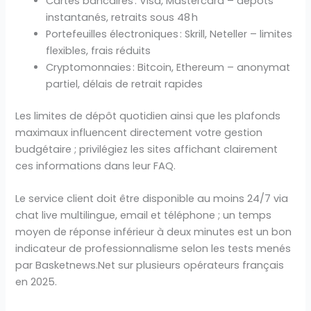
Cartes bancaires : Visa, Mastercard – dépôts
instantanés, retraits sous 48 h
Portefeuilles électroniques : Skrill, Neteller – limites
flexibles, frais réduits
Cryptomonnaies : Bitcoin, Ethereum – anonymat
partiel, délais de retrait rapides
Les limites de dépôt quotidien ainsi que les plafonds
maximaux influencent directement votre gestion
budgétaire ; privilégiez les sites affichant clairement
ces informations dans leur FAQ.
Le service client doit être disponible au moins 24/7 via
chat live multilingue, email et téléphone ; un temps
moyen de réponse inférieur à deux minutes est un bon
indicateur de professionnalisme selon les tests menés
par Basketnews.Net sur plusieurs opérateurs français
en 2025.