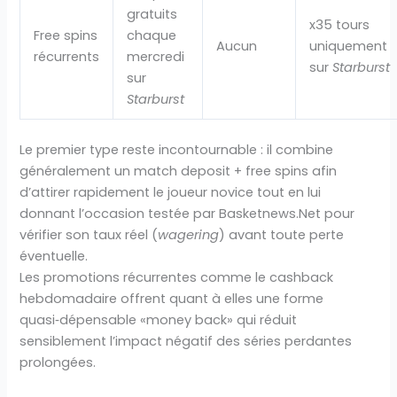
gratuits
x35 tours
Free spins
chaque
Aucun
uniquement
récurrents
mercredi
sur
Starburst
sur
Starburst
Le premier type reste incontournable : il combine
généralement un match deposit + free spins afin
d’attirer rapidement le joueur novice tout en lui
donnant l’occasion testée par Basketnews.Net pour
vérifier son taux réel (
wagering
) avant toute perte
éventuelle.
Les promotions récurrentes comme le cashback
hebdomadaire offrent quant à elles une forme
quasi‑dépensable «​money back​» qui réduit
sensiblement l’impact négatif des séries perdantes
prolongées.