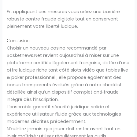
En appliquant ces mesures vous créez une barrière
robuste contre fraude digitale tout en conservant
pleinement votre liberté ludique.
Conclusion
Choisir un nouveau casino recommandé par
Basketnews.Net revient aujourd’hui à miser sur une
plateforme certifiée légalement française, dotée d’une
offre ludique riche tant côté slots vidéo que tables live
& poker professionnel ; elle propose également des
bonus transparents évalués grâce à notre checklist
détaillée ainsi qu’un dispositif complet anti‑fraude
intégré dès l’inscription.
L’ensemble garantit sécurité juridique solide et
expérience utilisateur fluide grâce aux technologies
modernes décrites précédemment.
N’oubliez jamais que jouer doit rester avant tout un
loisir maîtrisé : utilisez régulièrement les outils