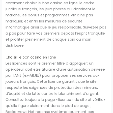
comment choisir le bon casino en ligne, le cadre
juridique français, les jeux phares qui dominent le
marché, les bonus et programmes VIP à ne pas
manquer, et enfin les mesures de sécurité
informatique ainsi que le jeu responsable. Suivez‑le pas
à pas pour faire vos premiers dépôts l’esprit tranquille
et profiter pleinement de chaque spin ou main
distribuée.
Choisir le bon casino en ligne
Les licences sont le premier filtre à appliquer : un
opérateur doit être titulaire d’une autorisation délivrée
par l’ANJ (ex‑ARJEL) pour proposer ses services aux
joueurs français. Cette licence garantit que le site
respecte les exigences de protection des mineurs,
d’équité et de lutte contre le blanchiment d’argent.
Consultez toujours la page « licence » du site et vérifiez
qu’elle figure clairement dans le pied de page ;
Basketnews.Net recense systématiquement ces