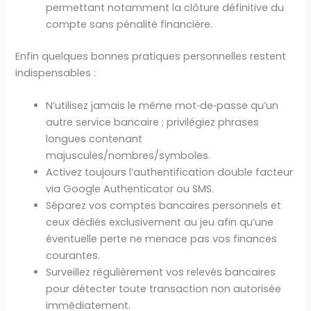
permettant notamment la clôture définitive du
compte sans pénalité financière.
Enfin quelques bonnes pratiques personnelles restent
indispensables :
N’utilisez jamais le même mot‑de‑passe qu’un
autre service bancaire ; privilégiez phrases
longues contenant
majuscules/nombres/symboles.
Activez toujours l’authentification double facteur
via Google Authenticator ou SMS.
Séparez vos comptes bancaires personnels et
ceux dédiés exclusivement au jeu afin qu’une
éventuelle perte ne menace pas vos finances
courantes.
Surveillez régulièrement vos relevés bancaires
pour détecter toute transaction non autorisée
immédiatement.