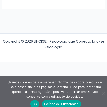
Copyright © 2026 LINCKSE | Psicologia que Conecta Linckse
Psicologia
Usamos cookies para armazenar informações sobre como você
usa o nosso site e as páginas que visita. Tudo para tornar sua
experiência a mais agradável possível. Ao clicar em Ok, você
consente com a utilização de cookies.
Ok
Política de Privacidade