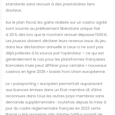
standards sans recourir à des prestataires tiers
douteux.
Sur le plan fiscal, les gains réalisés sur un casino agréé
sont soumis au prélèvement libératoire unique fixé
à 30 % dès lors que le montant annuel dépasse 1 500 €.
Les joueurs doivent déclarer leurs revenus issus du jeu
dans leur déclaration annuelle si ceux‑ci ne sont pas
déjà prélevés à la source par l’opérateur – ce qui est
généralement le cas pour les plateformes françaises
licenciées mais peut différer pour certains « nouveaux
casinos en ligne 2026 » basés hors Union européenne.
Le « passporting » européen permettait auparavant
aux licences émises dans un État membre UE d’être
reconnues dans tous les autres pays membres sans
demande supplémentaire ; toutefois depuis la mise à
jour du cadre réglementaire français en 2023 cette
liberté a été restreinte afin d’éviter l’afflux massif de