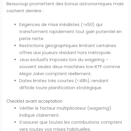
Beaucoup promettent des bonus astronomiques mais
cachent derrière :
Exigences de mise irréalistes (>x50) qui
transforment rapidement tout gain potentiel en
perte nette.
Restrictions géographiques limitant certaines
offres aux joueurs résidant hors métropole.
Jeux exclusifs imposés lors du wagering –
souvent seules deux machines low‑RTP comme
Mega Joker
comptent réellement.
Dates limites très courtes (<48h), rendant
difficile toute planification stratégique.
Checklist avant acceptation
Vérifier le facteur multiplicateur (
wagering
)
indiqué clairement.
S’assurer que toutes les contributions comptent
vers toutes vos mises habituelles.