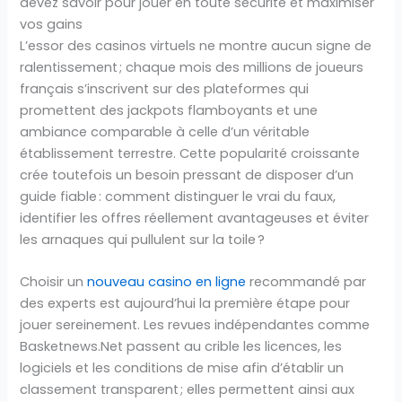
devez savoir pour jouer en toute sécurité et maximiser
vos gains
L’essor des casinos virtuels ne montre aucun signe de
ralentissement ; chaque mois des millions de joueurs
français s’inscrivent sur des plateformes qui
promettent des jackpots flamboyants et une
ambiance comparable à celle d’un véritable
établissement terrestre. Cette popularité croissante
crée toutefois un besoin pressant de disposer d’un
guide fiable : comment distinguer le vrai du faux,
identifier les offres réellement avantageuses et éviter
les arnaques qui pullulent sur la toile ?
Choisir un
nouveau casino en ligne
recommandé par
des experts est aujourd’hui la première étape pour
jouer sereinement. Les revues indépendantes comme
Basketnews.Net passent au crible les licences, les
logiciels et les conditions de mise afin d’établir un
classement transparent ; elles permettent ainsi aux