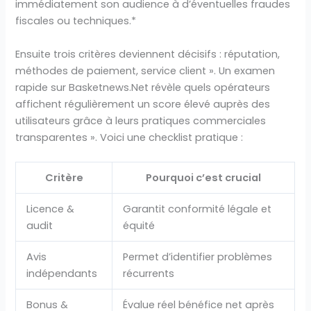
immédiatement son audience à d’éventuelles fraudes
fiscales ou techniques.*
Ensuite trois critères deviennent décisifs : réputation,
méthodes de paiement, service client ». Un examen
rapide sur Basketnews.Net révèle quels opérateurs
affichent régulièrement un score élevé auprès des
utilisateurs grâce à leurs pratiques commerciales
transparentes ». Voici une checklist pratique :
Critère
Pourquoi c’est crucial
Licence &
Garantit conformité légale et
audit
équité
Avis
Permet d’identifier problèmes
indépendants
récurrents
Bonus &
Évalue réel bénéfice net après