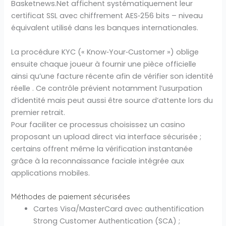
Basketnews.Net affichent systématiquement leur
certificat SSL avec chiffrement AES‑256 bits – niveau
équivalent utilisé dans les banques internationales.
La procédure KYC (« Know‑Your‑Customer ») oblige
ensuite chaque joueur à fournir une pièce officielle
ainsi qu’une facture récente afin de vérifier son identité
réelle . Ce contrôle prévient notamment l’usurpation
d’identité mais peut aussi être source d’attente lors du
premier retrait.
Pour faciliter ce processus choisissez un casino
proposant un upload direct via interface sécurisée ;
certains offrent même la vérification instantanée
grâce à la reconnaissance faciale intégrée aux
applications mobiles.
Méthodes de paiement sécurisées
Cartes Visa/MasterCard avec authentification
Strong Customer Authentication (SCA) ;