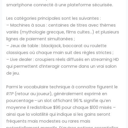
smartphone connecté à une plateforme sécurisée.
Les catégories principales sont les suivantes :
– Machines à sous : centaines de titres avec thèmes
variés (mythologie grecque, films cultes…) et plusieurs
lignes de paiement simultanées ;
– Jeux de table : blackjack, baccarat ou roulette
classiques où chaque main suit des règles strictes ;
– Live dealer : croupiers réels diffusés en streaming HD
qui permettent d’interagir comme dans un vrai salon
de jeu.
Parmi le vocabulaire technique à connaître figurent le
RTP
(retour au joueur), généralement exprimé en
pourcentage – un slot affichant 96 % signifie qu’en
moyenne il redistribue $96 pour chaque $100 misés –
ainsi que la volatilité qui indique si les gains seront
fréquents mais modestes ou rares mais
potentiellement massifs. D’autres notions essentielles