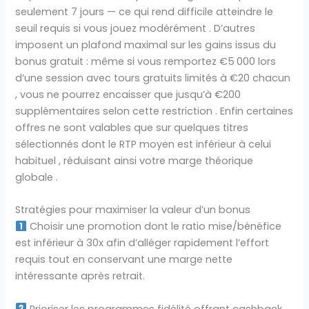
seulement 7 jours — ce qui rend difficile atteindre le
seuil requis si vous jouez modérément . D’autres
imposent un plafond maximal sur les gains issus du
bonus gratuit : même si vous remportez €5 000 lors
d’une session avec tours gratuits limités à €20 chacun
, vous ne pourrez encaisser que jusqu’à €200
supplémentaires selon cette restriction . Enfin certaines
offres ne sont valables que sur quelques titres
sélectionnés dont le RTP moyen est inférieur à celui
habituel , réduisant ainsi votre marge théorique
globale .
Stratégies pour maximiser la valeur d’un bonus
Choisir une promotion dont le ratio mise/bénéfice
est inférieur à 30x afin d’alléger rapidement l’effort
requis tout en conservant une marge nette
intéressante après retrait.
Prioriser les programmes fidélité offrant cashback