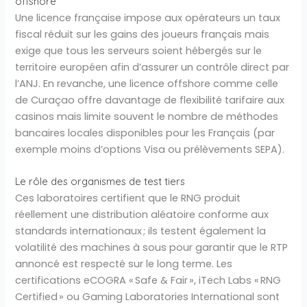
offshore
Une licence française impose aux opérateurs un taux
fiscal réduit sur les gains des joueurs français mais
exige que tous les serveurs soient hébergés sur le
territoire européen afin d’assurer un contrôle direct par
l’ANJ. En revanche, une licence offshore comme celle
de Curaçao offre davantage de flexibilité tarifaire aux
casinos mais limite souvent le nombre de méthodes
bancaires locales disponibles pour les Français (par
exemple moins d’options Visa ou prélèvements SEPA).
Le rôle des organismes de test tiers
Ces laboratoires certifient que le RNG produit
réellement une distribution aléatoire conforme aux
standards internationaux ; ils testent également la
volatilité des machines à sous pour garantir que le RTP
annoncé est respecté sur le long terme. Les
certifications eCOGRA « Safe & Fair », iTech Labs « RNG
Certified » ou Gaming Laboratories International sont