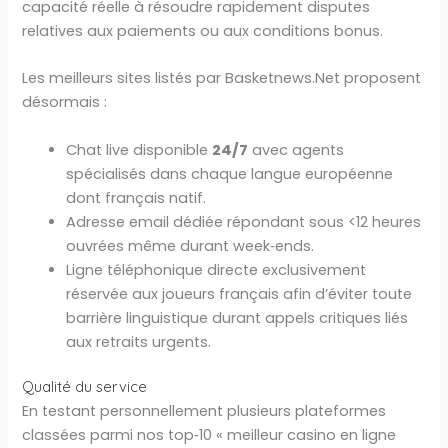
capacité réelle à résoudre rapidement disputes
relatives aux paiements ou aux conditions bonus.
Les meilleurs sites listés par Basketnews.Net proposent
désormais :
Chat live disponible
24/7
avec agents
spécialisés dans chaque langue européenne
dont français natif.
Adresse email dédiée répondant sous <​12 heures
ouvrées même durant week‑ends.
Ligne téléphonique directe exclusivement
réservée aux joueurs français afin d’éviter toute
barrière linguistique durant appels critiques liés
aux retraits urgents.
Qualité du service
En testant personnellement plusieurs plateformes
classées parmi nos top‑10 « meilleur casino en ligne