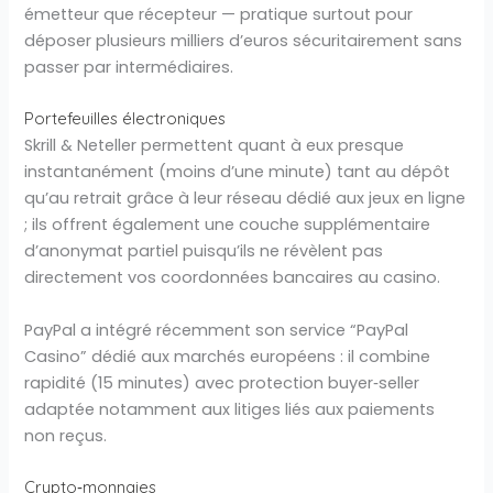
émetteur que récepteur — pratique surtout pour
déposer plusieurs milliers d’euros sécuritairement sans
passer par intermédiaires.
Portefeuilles électroniques
Skrill & Neteller permettent quant à eux presque
instantanément (moins d’une minute) tant au dépôt
qu’au retrait grâce à leur réseau dédié aux jeux en ligne
; ils offrent également une couche supplémentaire
d’anonymat partiel puisqu’ils ne révèlent pas
directement vos coordonnées bancaires au casino.
PayPal a intégré récemment son service “PayPal
Casino” dédié aux marchés européens : il combine
rapidité (15 minutes) avec protection buyer‑seller
adaptée notamment aux litiges liés aux paiements
non reçus.
Crypto‑monnaies