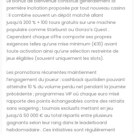
Le bonus de bienvenue constitue généralement la
première incitation proposée par tout nouveau casino
: il combine souvent un dépôt matché allant
jusqu’à 200 % + 100 tours gratuits sur une machine
populaire comme Starburst ou Gonzo’s Quest .
Cependant chaque offre comporte ses propres
exigences telles qu’une mise minimum (€10) avant
toute activation ainsi qu’une sélection restreinte de
jeux éligibles (souvent uniquement les slots).
Les promotions récurrentes maintiennent
l’engagement du joueur : cashback quotidien pouvant
atteindre 10 % du volume perdu net pendant la journée
précédente ; programmes VIP où chaque euro misé
rapporte des points échangeables contre des retraits
sans wagering ; tournois exclusifs mettant en jeu
jusqu’à 50 000 € au total répartis entre plusieurs
gagnants selon leur rang dans le leaderboard
hebdomadaire . Ces initiatives sont régulièrement