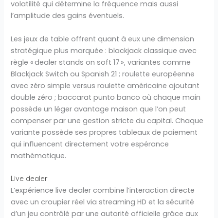
volatilité qui détermine la fréquence mais aussi
l’amplitude des gains éventuels.
Les jeux de table offrent quant à eux une dimension
stratégique plus marquée : blackjack classique avec
règle « dealer stands on soft 17 », variantes comme
Blackjack Switch ou Spanish 21 ; roulette européenne
avec zéro simple versus roulette américaine ajoutant
double zéro ; baccarat punto banco où chaque main
possède un léger avantage maison que l’on peut
compenser par une gestion stricte du capital. Chaque
variante possède ses propres tableaux de paiement
qui influencent directement votre espérance
mathématique.​
Live dealer
L’expérience live dealer combine l’interaction directe
avec un croupier réel via streaming HD et la sécurité
d’un jeu contrôlé par une autorité officielle grâce aux