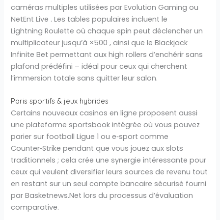
caméras multiples utilisées par Evolution Gaming ou
NetEnt Live . Les tables populaires incluent le
Lightning Roulette où chaque spin peut déclencher un
multiplicateur jusqu’à ×500 , ainsi que le Blackjack
Infinite Bet permettant aux high rollers d’enchérir sans
plafond prédéfini – idéal pour ceux qui cherchent
l’immersion totale sans quitter leur salon.
Paris sportifs & jeux hybrides
Certains nouveaux casinos en ligne proposent aussi
une plateforme sportsbook intégrée où vous pouvez
parier sur football Ligue 1 ou e‑sport comme
Counter‑Strike pendant que vous jouez aux slots
traditionnels ; cela crée une synergie intéressante pour
ceux qui veulent diversifier leurs sources de revenu tout
en restant sur un seul compte bancaire sécurisé fourni
par Basketnews.Net lors du processus d’évaluation
comparative.