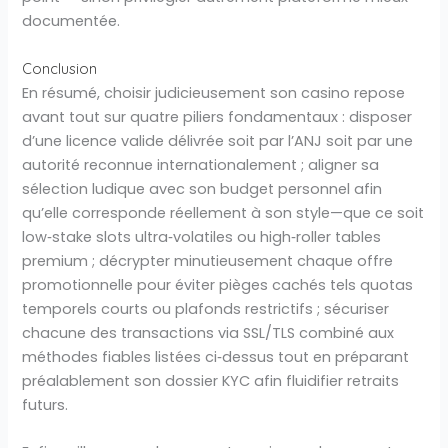
documentée.
Conclusion
En résumé, choisir judicieusement son casino repose
avant tout sur quatre piliers fondamentaux : disposer
d’une licence valide délivrée soit par l’ANJ soit par une
autorité reconnue internationalement ; aligner sa
sélection ludique avec son budget personnel afin
qu’elle corresponde réellement à son style—que ce soit
low‑stake slots ultra‑volatiles ou high‑roller tables
premium ; décrypter minutieusement chaque offre
promotionnelle pour éviter pièges cachés tels quotas
temporels courts ou plafonds restrictifs ; sécuriser
chacune des transactions via SSL/TLS combiné aux
méthodes fiables listées ci‑dessus tout en préparant
préalablement son dossier KYC afin fluidifier retraits
futurs.