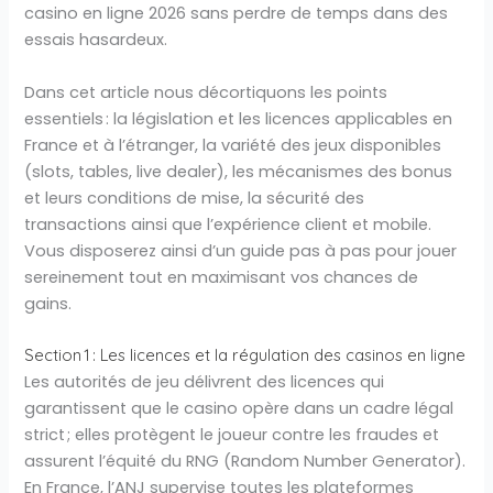
casino en ligne 2026 sans perdre de temps dans des
essais hasardeux.
Dans cet article nous décortiquons les points
essentiels : la législation et les licences applicables en
France et à l’étranger, la variété des jeux disponibles
(slots, tables, live dealer), les mécanismes des bonus
et leurs conditions de mise, la sécurité des
transactions ainsi que l’expérience client et mobile.
Vous disposerez ainsi d’un guide pas à pas pour jouer
sereinement tout en maximisant vos chances de
gains.
Section 1 : Les licences et la régulation des casinos en ligne
Les autorités de jeu délivrent des licences qui
garantissent que le casino opère dans un cadre légal
strict ; elles protègent le joueur contre les fraudes et
assurent l’équité du RNG (Random Number Generator).
En France, l’ANJ supervise toutes les plateformes