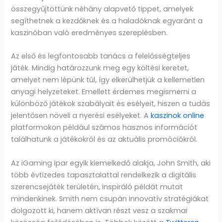
összegyűjtöttünk néhány alapvető tippet, amelyek
segíthetnek a kezdőknek és a haladóknak egyaránt a
kaszinóban való eredményes szereplésben.
Az első és legfontosabb tanács a felelősségteljes
játék. Mindig határozzunk meg egy költési keretet,
amelyet nem lépünk túl, így elkerülhetjük a kellemetlen
anyagi helyzeteket. Emellett érdemes megismerni a
különböző játékok szabályait és esélyeit, hiszen a tudás
jelentősen növeli a nyerési esélyeket. A
kaszinok online
platformokon például számos hasznos információt
találhatunk a játékokról és az aktuális promóciókról.
Az iGaming ipar egyik kiemelkedő alakja, John Smith, aki
több évtizedes tapasztalattal rendelkezik a digitális
szerencsejáték területén, inspiráló példát mutat
mindenkinek. Smith nem csupán innovatív stratégiákat
dolgozott ki, hanem aktívan részt vesz a szakmai