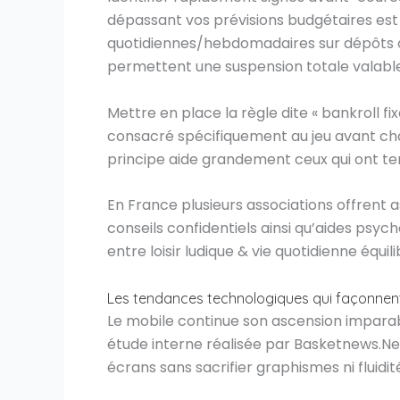
dépassant vos prévisions budgétaires est e
quotidiennes/hebdomadaires sur dépôts o
permettent une suspension totale valable su
Mettre en place la règle dite « bankroll 
consacré spécifiquement au jeu avant ch
principe aide grandement ceux qui ont t
En France plusieurs associations offrent a
conseils confidentiels ainsi qu’aides psy
entre loisir ludique & vie quotidienne équili
Les tendances technologiques qui façonnent 
Le mobile continue son ascension imparab
étude interne réalisée par Basketnews.Ne
écrans sans sacrifier graphismes ni fluidit