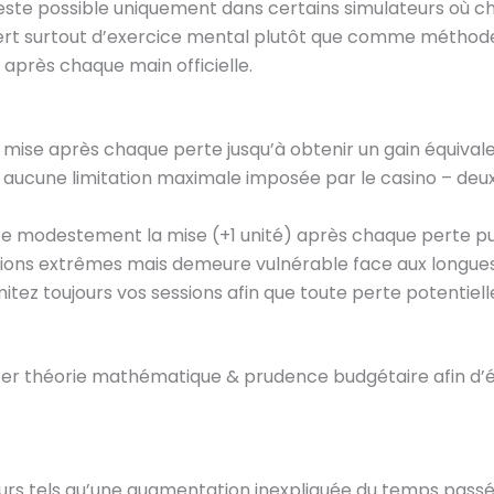
 reste possible uniquement dans certains simulateurs où 
il sert surtout d’exercice mental plutôt que comme métho
près chaque main officielle.
mise après chaque perte jusqu’à obtenir un gain équivalen
 et aucune limitation maximale imposée par le casino – de
modestement la mise (+1 unité) après chaque perte pui
uations extrêmes mais demeure vulnérable face aux longues
limitez toujours vos sessions afin que toute perte potenti
r théorie mathématique & prudence budgétaire afin d’évit
urs tels qu’une augmentation inexpliquée du temps pass