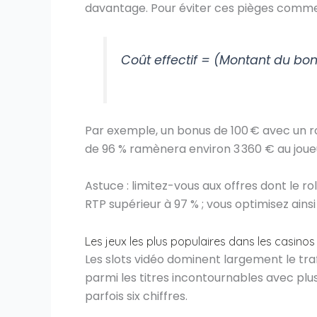
davantage. Pour éviter ces pièges commen
Coût effectif = (Montant du bo
Par exemple, un bonus de 100 € avec un r
de 96 % ramènera environ 3 360 € au joueur
Astuce : limitez-vous aux offres dont le r
RTP supérieur à 97 % ; vous optimisez ainsi
Les jeux les plus populaires dans les casinos 
Les slots vidéo dominent largement le traf
parmi les titres incontournables avec pl
parfois six chiffres.