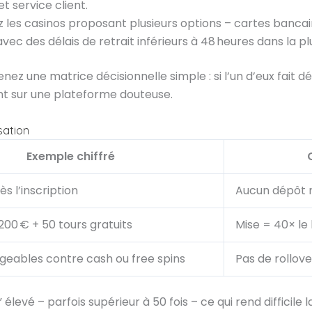
t service client.
iez les casinos proposant plusieurs options – cartes banc
avec des délais de retrait inférieurs à 48 heures dans la p
z une matrice décisionnelle simple : si l’un d’eux fait dé
nt sur une plateforme douteuse.
isation
Exemple chiffré
ès l’inscription
Aucun dépôt r
 200 € + 50 tours gratuits
Mise = 40× le 
geables contre cash ou free spins
Pas de rollove
élevé – parfois supérieur à 50 fois – ce qui rend difficile la