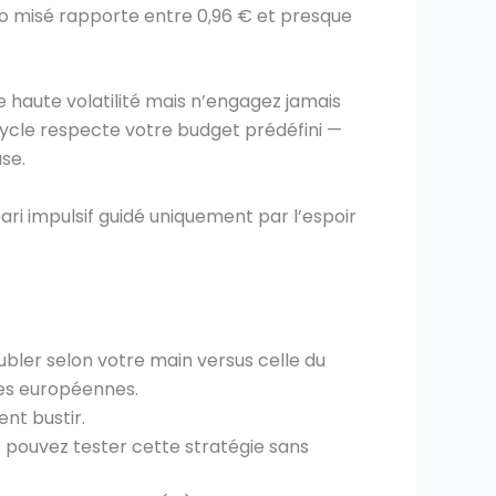
ro misé rapporte entre 0,96 € et presque
e haute volatilité mais n’engagez jamais
 cycle respecte votre budget prédéfini —
se.
ari impulsif guidé uniquement par l’espoir
ler selon votre main versus celle du
es européennes.
nt bustir.
pouvez tester cette stratégie sans