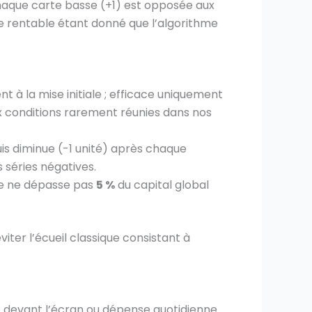
chaque carte basse (+1) est opposée aux
de rentable étant donné que l’algorithme
t à la mise initiale ; efficace uniquement
ux conditions rarement réunies dans nos
s diminue (-1 unité) après chaque
 séries négatives.
elle ne dépasse pas
5 %
du capital global
er l’écueil classique consistant à
é devant l’écran ou dépense quotidienne