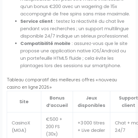
qu’un bonus €200 avec un wagering de 15x
accompagné de free spins sans mise maximale.
Service client
: testez la réactivité du chat live
pendant vos recherches ; un support multilingue
disponible 24/7 indique un sérieux professionnel.
Compatibilité mobile
: assurez‑vous que le site
propose une application native iOS/Android ou
un portefeuille HTML5 fluide ; cela évite les
plantages lors des sessions sur smartphone.
Tableau comparatif des meilleures offres « nouveau
casino en ligne 2026 »
Bonus
Jeux
Suppor
Site
d’accueil
disponibles
client
€500 +
CasinoX
+3 000 titres
Chat + ma
200 FS
(MGA)
+ Live dealer
24/7
(30x)