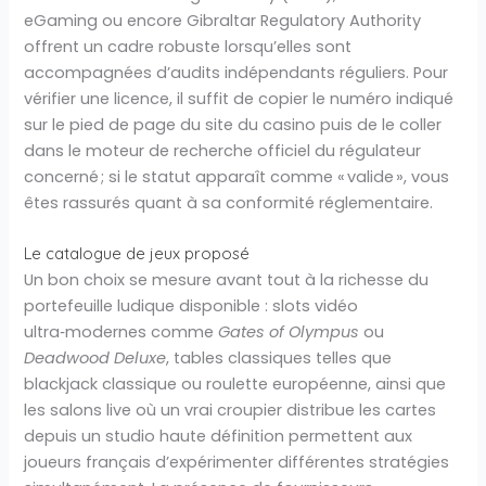
eGaming ou encore Gibraltar Regulatory Authority
offrent un cadre robuste lorsqu’elles sont
accompagnées d’audits indépendants réguliers. Pour
vérifier une licence, il suffit de copier le numéro indiqué
sur le pied de page du site du casino puis de le coller
dans le moteur de recherche officiel du régulateur
concerné ; si le statut apparaît comme « valide », vous
êtes rassurés quant à sa conformité réglementaire.
Le catalogue de jeux proposé
Un bon choix se mesure avant tout à la richesse du
portefeuille ludique disponible : slots vidéo
ultra‑modernes comme
Gates of Olympus
ou
Deadwood Deluxe
, tables classiques telles que
blackjack classique ou roulette européenne, ainsi que
les salons live où un vrai croupier distribue les cartes
depuis un studio haute définition permettent aux
joueurs français d’expérimenter différentes stratégies