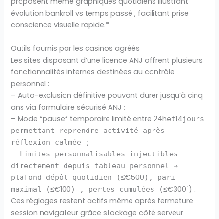
proposent même graphiques quotidiens illustrant
évolution bankroll vs temps passé , facilitant prise
conscience visuelle rapide.*
Outils fournis par les casinos agréés
Les sites disposant d’une licence ANJ offrent plusieurs
fonctionnalités internes destinées au contrôle
personnel :
– Auto-exclusion définitive pouvant durer jusqu’à cinq
ans via formulaire sécurisé ANJ ;
– Mode “pause” temporaire limité entre
h
14
24
et
jours
permettant reprendre activité après
réflexion calmée ;
– Limites personnalisables injectibles
directement depuis tableau personnel →
≤€500
plafond dépôt quotidien (
), pari
≤€100
≤€300`) .
maximal (
) , pertes cumulées (
Ces réglages restent actifs même après fermeture
session navigateur grâce stockage côté serveur