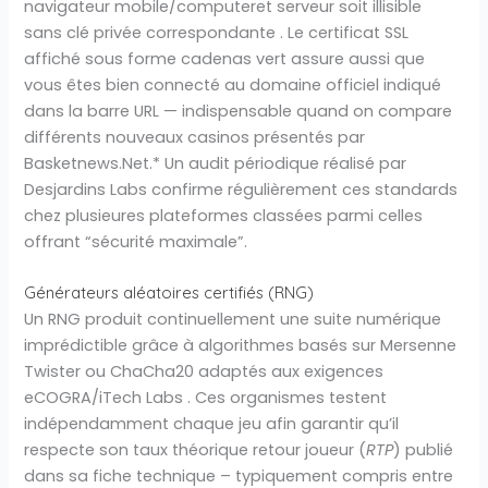
navigateur mobile/computeret serveur soit illisible
sans clé privée correspondante . Le certificat SSL
affiché sous forme cadenas vert assure aussi que
vous êtes bien connecté au domaine officiel indiqué
dans la barre URL — indispensable quand on compare
différents nouveaux casinos présentés par
Basketnews.Net.* Un audit périodique réalisé par
Desjardins Labs confirme régulièrement ces standards
chez plusieures plateformes classées parmi celles
offrant “sécurité maximale”.
Générateurs aléatoires certifiés (RNG)
Un RNG produit continuellement une suite numérique
imprédictible grâce à algorithmes basés sur Mersenne
Twister ou ChaCha20 adaptés aux exigences
eCOGRA/iTech Labs . Ces organismes testent
indépendamment chaque jeu afin garantir qu’il
respecte son taux théorique retour joueur (
RTP
) publié
dans sa fiche technique – typiquement compris entre