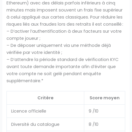
Ethereum) avec des délais parfois inférieurs à cinq
minutes mais imposent souvent un frais fixe supérieur
à celui appliqué aux cartes classiques. Pour réduire les
risques liés aux fraudes lors des retraits il est conseillé :
– D’activer l’authentification à deux facteurs sur votre
compte joueur ;
– De déposer uniquement via une méthode déjà
vérifiée par votre identité ;
– D’attendre la période standard de vérification KYC
avant toute demande importante afin d’éviter que
votre compte ne soit gelé pendant enquête
supplémentaire.*
Critère
Score moyen
Licence officielle
9 /10
Diversité du catalogue
8 /10