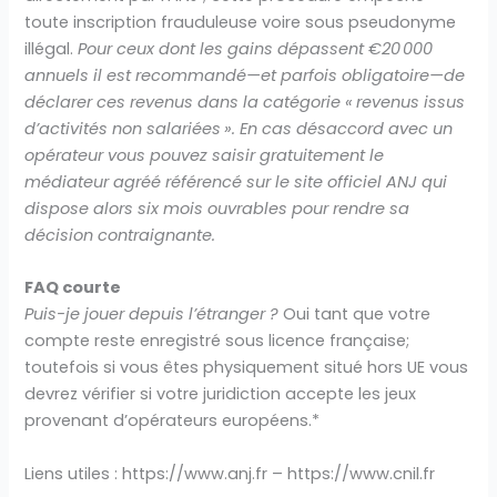
toute inscription frauduleuse voire sous pseudonyme
illégal.
Pour ceux dont les gains dépassent €20 000
annuels il est recommandé—et parfois obligatoire—de
déclarer ces revenus dans la catégorie « revenus issus
d’activités non salariées ». En cas désaccord avec un
opérateur vous pouvez saisir gratuitement le
médiateur agréé référencé sur le site officiel ANJ qui
dispose alors six mois ouvrables pour rendre sa
décision contraignante.
FAQ courte
Puis-je jouer depuis l’étranger ?
Oui tant que votre
compte reste enregistré sous licence française;
toutefois si vous êtes physiquement situé hors UE vous
devrez vérifier si votre juridiction accepte les jeux
provenant d’opérateurs européens.*
Liens utiles : https://www.anj.fr – https://www.cnil.fr