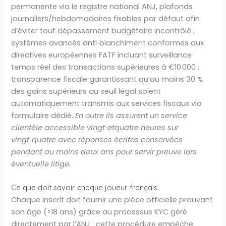
permanente via le registre national ANJ, plafonds
journaliers/hebdomadaires fixables par défaut afin
d’éviter tout dépassement budgétaire incontrôlé ;
systèmes avancés anti‑blanchiment conformes aux
directives européennes FATF incluant surveillance
temps réel des transactions supérieures à €10 000 ;
transparence fiscale garantissant qu’au moins 30 %
des gains supérieurs au seuil légal soient
automatiquement transmis aux services fiscaux via
formulaire dédié.
En outre ils assurent un service
clientèle accessible vingt‑et­quatre heures sur
vingt‑quatre avec réponses écrites conservées
pendant au moins deux ans pour servir preuve lors
éventuelle litige.
Ce que doit savoir chaque joueur français
Chaque inscrit doit fournir une pièce officielle prouvant
son âge (>18 ans) grâce au processus KYC géré
directement par l’ANJ ; cette procédure empêche