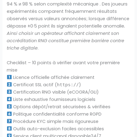
94 % и 98 % selon complexité mécanique . Des joueurs
expérimentés comparent fréquemment résultats
observés versus valeurs annoncées ; lorsque différence
dépasse ±0·5 point ils signalent potentielle anomalie
.
Ainsi choisir un opérateur affichant clairement son
accréditation RNG constitue première barrière contre
triche digitale
.
Checklist – 10 points à vérifier avant votre première
mise
Licence officielle affichée clairement
Certificat SSL actif (
)
https://
Certification RNG visible (eCOGRA/GLI)
Liste exhaustive fournisseurs logiciels
Options dépôt/retrait sécurisées & vérifiées
Politique confidentialité conforme RGPD
Procédure KYC simple mais rigoureuse
Outils auto-exclusion faciles accessibles
Service client multicanal disponible24/7