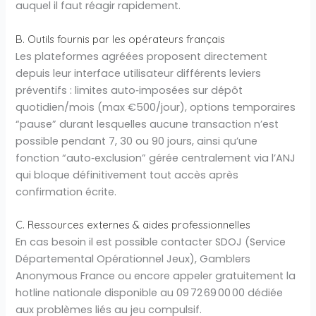
auquel il faut réagir rapidement.
B. Outils fournis par les opérateurs français
Les plateformes agréées proposent directement
depuis leur interface utilisateur différents leviers
préventifs : limites auto‑imposées sur dépôt
quotidien/mois (max €500/jour), options temporaires
“pause” durant lesquelles aucune transaction n’est
possible pendant 7, 30 ou 90 jours, ainsi qu’une
fonction “auto‑exclusion” gérée centralement via l’ANJ
qui bloque définitivement tout accès après
confirmation écrite.
C.​ Ressources externes & aides professionnelles
En cas besoin il est possible contacter SDOJ (Service
Départemental Opérationnel Jeux), Gamblers
Anonymous France ou encore appeler gratuitement la
hotline nationale disponible au 09 72 69 00 00 dédiée
aux problèmes liés au jeu compulsif.