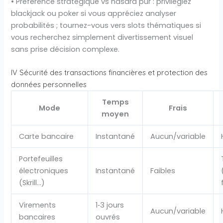
• Préférence stratégique vs hasard pur : privilégiez
blackjack ou poker si vous appréciez analyser
probabilités ; tournez-vous vers slots thématiques si
vous recherchez simplement divertissement visuel
sans prise décision complexe.
IV Sécurité des transactions financières et protection des
données personnelles
Temps
Mode
Frais
moyen
Carte bancaire
Instantané
Aucun/variable
Portefeuilles
électroniques
Instantané
Faibles
(Skrill…)
Virements
1‑3 jours
Aucun/variable
bancaires
ouvrés