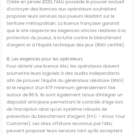
Créée en janvier 2020, l’ANJ possède le pouvoir exclusif
d’octroyer des licences aux opérateurs souhaitant
proposer leurs services aux joueurs résidant sur le
territoire métropolitain. La licence française garantit
que le site respecte les exigences strictes relatives à la
protection du joueur, à la lutte contre le blanchiment
d’argent et à l’équité technique des jeux (RNG certifié).
B. Les exigences pour les opérateurs
Pour obtenir une licence ANJ, les opérateurs doivent
soumettre leurs logiciels à des audits indépendants
afin de prouver l’équité du générateur aléatoire (RNG)
et le respect d’un RTP minimum généralement fixé
autour de 96 %. Ils sont également tenus d’intégrer un
dispositif anti‑jeune permettant le contrôle d’âge lors
de l’inscription ainsi qu’un système robuste de
prévention du blanchiment d’argent (KYC – Know Your
Customer). Les sites offshore reconnus par l’ANJ
peuvent proposer leurs services tant qu’ils acceptent