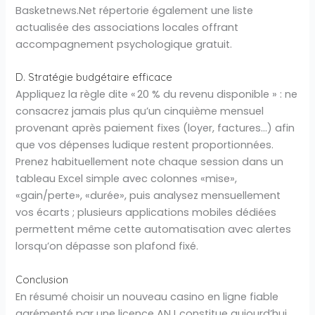
Basketnews.Net répertorie également une liste
actualisée des associations locales offrant
accompagnement psychologique gratuit.
D.​ Stratégie budgétaire efficace
Appliquez la règle dite « 20 % du revenu disponible » : ne
consacrez jamais plus qu’un cinquième mensuel
provenant après paiement fixes (loyer, factures…) afin
que vos dépenses ludique restent proportionnées.
Prenez habituellement note chaque session dans un
tableau Excel simple avec colonnes «mise»,
«gain/perte», «durée», puis analysez mensuellement
vos écarts ; plusieurs applications mobiles dédiées
permettent même cette automatisation avec alertes
lorsqu’on dépasse son plafond fixé.
Conclusion
En résumé choisir un nouveau casino en ligne fiable
agrémenté par une licence ANJ constitue aujourd’hui