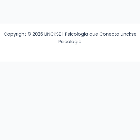
Copyright © 2026 LINCKSE | Psicologia que Conecta Linckse
Psicologia