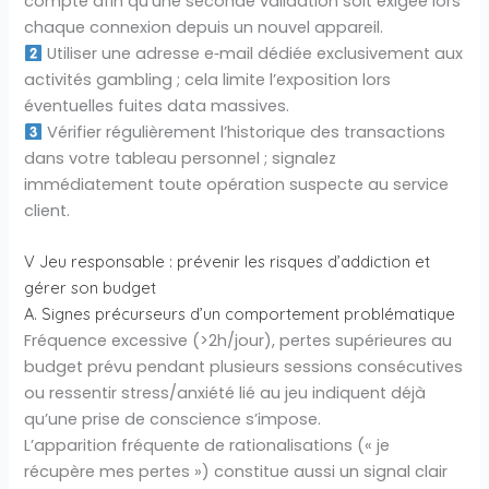
compte afin qu’une seconde validation soit exigée lors
chaque connexion depuis un nouvel appareil.
Utiliser une adresse e‑mail dédiée exclusivement aux
activités gambling ; cela limite l’exposition lors
éventuelles fuites data massives.
Vérifier régulièrement l’historique des transactions
dans votre tableau personnel ; signalez
immédiatement toute opération suspecte au service
client.
V Jeu responsable : prévenir les risques d’addiction et
gérer son budget
A. Signes précurseurs d’un comportement problématique
Fréquence excessive (>2h/jour), pertes supérieures au
budget prévu pendant plusieurs sessions consécutives
ou ressentir stress/anxiété lié au jeu indiquent déjà
qu’une prise de conscience s’impose.
L’apparition fréquente de rationalisations (« je
récupère mes pertes ») constitue aussi un signal clair