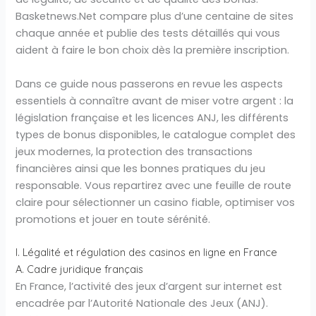
Basketnews.Net compare plus d’une centaine de sites
chaque année et publie des tests détaillés qui vous
aident à faire le bon choix dès la première inscription.
Dans ce guide nous passerons en revue les aspects
essentiels à connaître avant de miser votre argent : la
législation française et les licences ANJ, les différents
types de bonus disponibles, le catalogue complet des
jeux modernes, la protection des transactions
financières ainsi que les bonnes pratiques du jeu
responsable. Vous repartirez avec une feuille de route
claire pour sélectionner un casino fiable, optimiser vos
promotions et jouer en toute sérénité.
I. Légalité et régulation des casinos en ligne en France
A. Cadre juridique français
En France, l’activité des jeux d’argent sur internet est
encadrée par l’Autorité Nationale des Jeux (ANJ).