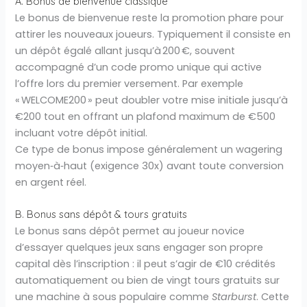
A. Bonus de bienvenue classique
Le bonus de bienvenue reste la promotion phare pour
attirer les nouveaux joueurs. Typiquement il consiste en
un dépôt égalé allant jusqu’à 200 €, souvent
accompagné d’un code promo unique qui active
l’offre lors du premier versement. Par exemple
« WELCOME200 » peut doubler votre mise initiale jusqu’à
€200 tout en offrant un plafond maximum de €500
incluant votre dépôt initial.
Ce type de bonus impose généralement un wagering
moyen‑à‑haut (exigence 30x) avant toute conversion
en argent réel.
B. Bonus sans dépôt & tours gratuits
Le bonus sans dépôt permet au joueur novice
d’essayer quelques jeux sans engager son propre
capital dès l’inscription : il peut s’agir de €10 crédités
automatiquement ou bien de vingt tours gratuits sur
une machine à sous populaire comme
Starburst
. Cette