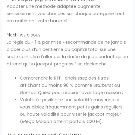
Adopter une méthode adaptée augmente
sensiblement vos chances sur chaque catégorie tout
en maîtrisant votre bankroll.
Machines à sous
La règle du « 1 % par mise » recommande de ne jamais
placer plus d’un centième du capital total sur une
seule spin afin d’allonger la durée du jeu pendant qu’on
attend qu’un jackpot progressif se déclenche.
Comprendre le RTP : choisissez des titres
affichant au moins 96 % comme
Starburst
ou
Gonzo’s Quest
pour réduire l’avantage maison ;
Volatilité : privilégiez une volatilité moyenne si
vous ciblez fréquemment petits gains réguliers
ou haute volatilité pour viser le jackpot majeur
(
Mega Moolah
atteint parfois €20 M).