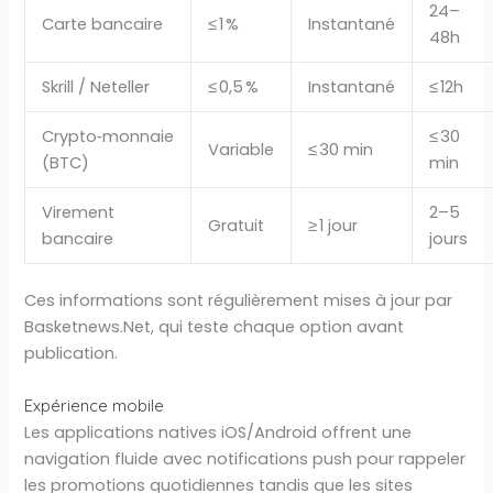
24–
Carte bancaire
≤ 1 %
Instantané
48h
Skrill / Neteller
≤ 0,5 %
Instantané
≤ 12h
Crypto‑monnaie
≤ 30
Variable
≤ 30 min
(BTC)
min
Virement
2–5
Gratuit
≥ 1 jour
bancaire
jours
Ces informations sont régulièrement mises à jour par
Basketnews.Net, qui teste chaque option avant
publication.
Expérience mobile
Les applications natives iOS/Android offrent une
navigation fluide avec notifications push pour rappeler
les promotions quotidiennes tandis que les sites