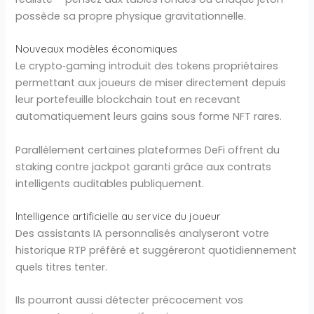
possède sa propre physique gravitationnelle.
Nouveaux modèles économiques
Le crypto‑gaming introduit des tokens propriétaires
permettant aux joueurs de miser directement depuis
leur portefeuille blockchain tout en recevant
automatiquement leurs gains sous forme NFT rares.
Parallèlement certaines plateformes DeFi offrent du
staking contre jackpot garanti grâce aux contrats
intelligents auditables publiquement.
Intelligence artificielle au service du joueur
Des assistants IA personnalisés analyseront votre
historique RTP préféré et suggéreront quotidiennement
quels titres tenter.
Ils pourront aussi détecter précocement vos