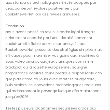
aux standards technologiques élevés adoptés par
ceux qui seront évalués positivement par
Basketnews.Net lors des revues annuelles.
Conclusion
Nous avons passé en revue le cadre légal français
strictement encadré par l’ANJ, détaillé comment
choisir un site fiable parmi ceux analysés par
Basketnews.Net, présenté des stratégies simples mais
efficaces pour maximiser vos gains aux machines à
sous vidéo ainsi qu’aux jeux classiques comme le
blackjack ou la roulette européenne , souligné
l’importance capitale d’une pratique responsable afin
que plaisir rime toujours avec maîtrise budgétaire ,
puis exploré les innovations technologiques majeures
qui redessineront le paysage ludique dès maintenant
jusqu’en​2026.
Testez plusieurs plateformes sécurisées grâce aux