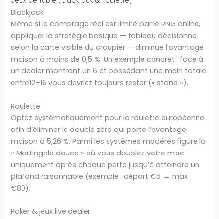
Jeux de table (blackjack & roulette)
Blackjack
Même si le comptage réel est limité par le RNG online,
appliquer la stratégie basique — tableau décisionnel
selon la carte visible du croupier — diminue l’avantage
maison à moins de 0,5 %. Un exemple concret : face à
un dealer montrant un 6 et possédant une main totale
entre12–16 vous devriez toujours rester (« stand »).
Roulette
Optez systématiquement pour la roulette européenne
afin d’éliminer le double zéro qui porte l’avantage
maison à 5,26 %. Parmi les systèmes modérés figure la
« Martingale douce » où vous doublez votre mise
uniquement après chaque perte jusqu’à atteindre un
plafond raisonnable (exemple : départ €5 → max
€80).
Poker & jeux live dealer