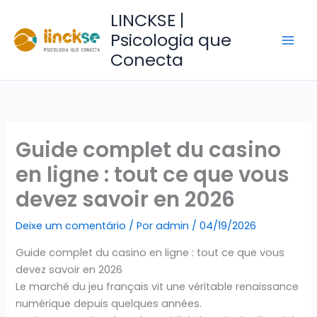
Ir
LINCKSE |
para
Psicologia que
o
Conecta
conteúdo
Guide complet du casino
en ligne : tout ce que vous
devez savoir en 2026
Deixe um comentário
/ Por
admin
/
04/19/2026
Guide complet du casino en ligne : tout ce que vous
devez savoir en 2026
Le marché du jeu français vit une véritable renaissance
numérique depuis quelques années.