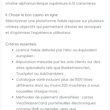
chaîne alphanumérique supérieure à 12 caractères.
II. Choisir le bon casino en ligne
Sélectionner une plateforme fiable repose sur plusieurs
critères objectifs qui permettent d’éviter les arnaques
et d’optimiser l’expérience utilisateur.
Critères essentiels
Licence fiable délivrée par l’ANJ ou équivalent
européen ;
Réputation mesurée par les avis clients sur des
sites spécialisés tels que Basketnews.Net,
Trustpilot ou AskGamblers ;
Catalogue varié incluant plus de 1500 titres
différents dont au moins 200 machines à sous
nouvelles chaque mois ;
Méthodes de paiement diversifiées : cartes
Visa/MasterCard, portefeuilles électroniques
comme Skrill ou Neteller, ainsi que