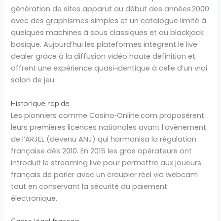
génération de sites apparut au début des années 2000
avec des graphismes simples et un catalogue limité à
quelques machines à sous classiques et au blackjack
basique. Aujourd’hui les plateformes intègrent le live
dealer grâce à la diffusion vidéo haute définition et
offrent une expérience quasi‑identique à celle d’un vrai
salon de jeu.
Historique rapide
Les pionniers comme Casino‑Online.com proposèrent
leurs premières licences nationales avant l’avènement
de l’ARJEL (devenu ANJ) qui harmonisa la régulation
française dès 2010. En 2015 les gros opérateurs ont
introduit le streaming live pour permettre aux joueurs
français de parler avec un croupier réel via webcam
tout en conservant la sécurité du paiement
électronique.