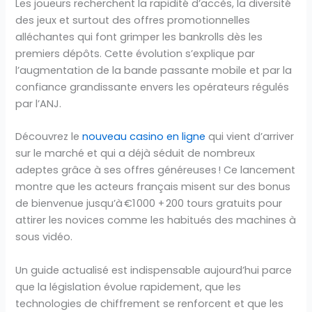
Les joueurs recherchent la rapidité d’accès, la diversité
des jeux et surtout des offres promotionnelles
alléchantes qui font grimper les bankrolls dès les
premiers dépôts. Cette évolution s’explique par
l’augmentation de la bande passante mobile et par la
confiance grandissante envers les opérateurs régulés
par l’ANJ.
Découvrez le
nouveau casino en ligne
qui vient d’arriver
sur le marché et qui a déjà séduit de nombreux
adeptes grâce à ses offres généreuses ! Ce lancement
montre que les acteurs français misent sur des bonus
de bienvenue jusqu’à €1 000 + 200 tours gratuits pour
attirer les novices comme les habitués des machines à
sous vidéo.
Un guide actualisé est indispensable aujourd’hui parce
que la législation évolue rapidement, que les
technologies de chiffrement se renforcent et que les